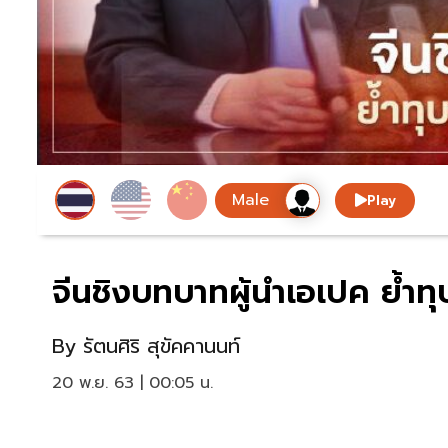
Play
จีนชิงบทบาทผู้นำเอเปค ย้ำท
By
รัตนศิริ สุขัคคานนท์
20 พ.ย. 63 | 00:05 น.