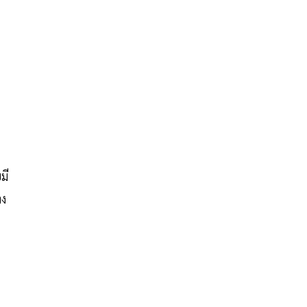
มี
าง