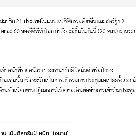
ยสมาชิก 21 ประเทศในแถบแปซิฟิกร่วมด้วยจีนและสหรัฐฯ 2
อยละ 60 ของจีดีพีทั่วโลก กำลังจะมีขึ้นในวันนี้ (20 พ.ย.) ผ่านระ
จ้าหน้าที่รายหนึ่งว่า ประธานาธิบดี โดนัลด์ ทรัมป์ ของ
เป็นเช่นนั้นจริง จะนับเป็นการเข้าร่วมการประชุมเอเปคครั้งแรก น
็ตาม ด้านทำเนียบขาวปฏิเสธการให้ความเห็นต่อข่าวการเข้าร่วมประชุ
ร่าน เมินดีลทรัมป์ ผนึก 'โอมาน'