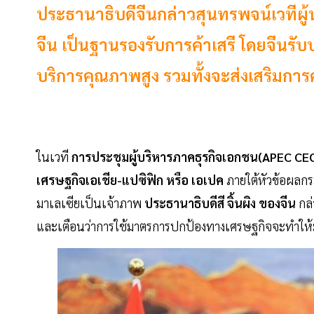
ประธานาธิบดีจีนกล่าวสุนทรพจน์เวทีผ
จีน เป็นฐานรองรับการค้าเสรี โดยจีนร
บริการคุณภาพสูง รวมทั้งจะส่งเสริมกา
ในเวที
การประชุมผู้บริหารภาคธุรกิจเอกชน(APEC CE
เศรษฐกิจเอเชีย-แปซิฟิก หรือ เอเปค
ภายใต้หัวข้อผลก
มาเลเซียเป็นเจ้าภาพ
ประธานาธิบดีสี จิ้นผิง ของจีน
กล่
และเตือนว่าการใช้มาตรการปกป้องทางเศรษฐกิจจะทำให้