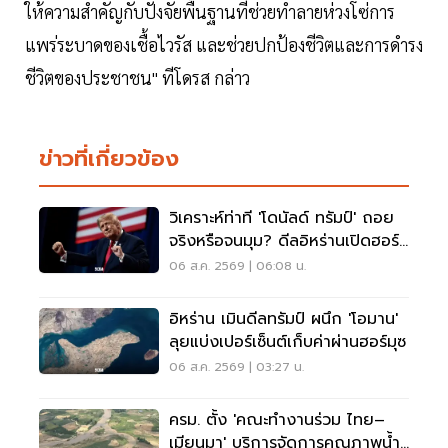
ให้ความสำคัญกับปังจัยพื้นฐานที่ช่วยทำลายห่วงโซ่การ
แพร่ระบาดของเชื้อไวรัส และช่วยปกป้องชีวิตและการดำรง
ชีวิตของประชาชน" ทีโดรส กล่าว
ข่าวที่เกี่ยวข้อง
วิเคราะห์ท่าที 'โดนัลด์ ทรัมป์' ถอย
จริงหรือจนมุม? ดีลอิหร่านเปิดฮอร์
มุซ
06 ส.ค. 2569 | 06:08 น.
อิหร่าน เมินดีลทรัมป์ ผนึก 'โอมาน'
ลุยแบ่งเปอร์เซ็นต์เก็บค่าผ่านฮอร์มุซ
06 ส.ค. 2569 | 03:27 น.
ครม. ตั้ง 'คณะทำงานร่วม ไทย–
เมียนมา' บริการจัดการคุณภาพน้ำ