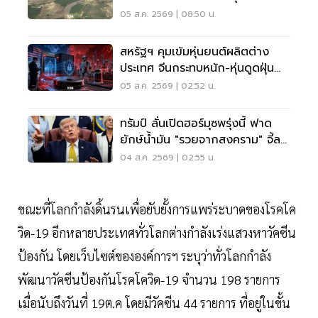
ข้ามแดน
05 ส.ค. 2569 | 08:50 น.
สหรัฐฯ คุมเข้มหุ่นยนต์ผลิตต่าง
ประเทศ จีนกระทบหนัก-หุ่นดูดฝุ่น
โดนด้วย
05 ส.ค. 2569 | 02:52 น.
ทรัมป์ ลั่นเปิดฮอร์มุซพรุ่งนี้ ฟาด
ยักษ์น้ำมัน "รวยจากสงคราม" จี้ลด
ราคาด่วน
04 ส.ค. 2569 | 02:55 น.
ขณะที่โลกกำลังดิ้นรนเพื่อยับยั้งการแพร่ระบาดของโรคโค
วิด-19 อีกหลายประเทศทั่วโลกต่างกำลังเร่งแสวงหาวัคซีน
ป้องกัน โดยเว็บไซต์ขององค์การฯ ระบุว่าทั่วโลกกำลัง
พัฒนาวัคซีนป้องกันโรคโควิด-19 จำนวน 198 รายการ
เมื่อนับถึงวันที่ 19ต.ค โดยมีวัคซีน 44 รายการ ที่อยู่ในขั้น