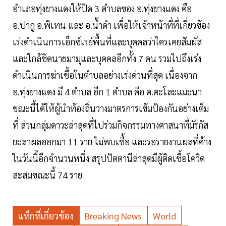
อำเภอทุ่งยางแดงให้ปิด 3 ตำบลของ อ.ทุ่งยางแดง คือ
อ.ปากู อ.พิเทน และ อ.น้ำดำ เพื่อให้เจ้าหน้าที่ที่เกี่ยวข้อง
เร่งดำเนินการเอ็กซ์เรย์พื้นที่และบุคคลว่าใครเคยสัมผัส
และใกล้ชิดนายมามุและบุคคลอีกทั้ง 7 คน รวมไปถึงเร่ง
ดำเนินการฆ่าเชื้อในตำบลอย่างเร่งด่วนที่สุด เนื่องจาก
อ.ทุ่งยางแดง มี 4 ตำบล อีก 1 ตำบล คือ ต.ตะโละแมะนา
ขณะนี้ได้ให้ผู้นำท้องถิ่นวางมาตรการเข้มป้องกันอย่างเต็ม
ที่ ส่วนกลุ่มดาวะล่าสุดที่ไปร่วมกิจกรรมทางศาสนาที่มัรกัส
ยะลาผลออกมา 11 ราย ไม่พบเชื้อ และรอรายงานผลที่ค้าง
ในวันนี้อีกจำนวนหนึ่ง สรุปปัตตานีล่าสุดมีผู้ติดเชื้อโควิด
สะสมขณะนี้ 74 ราย
แท็กที่เกี่ยวข้อง
Breaking News
World