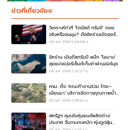
ข่าวที่เกี่ยวข้อง
วิเคราะห์ท่าที 'โดนัลด์ ทรัมป์' ถอย
จริงหรือจนมุม? ดีลอิหร่านเปิดฮอร์
มุซ
06 ส.ค. 2569 | 06:08 น.
อิหร่าน เมินดีลทรัมป์ ผนึก 'โอมาน'
ลุยแบ่งเปอร์เซ็นต์เก็บค่าผ่านฮอร์มุซ
06 ส.ค. 2569 | 03:27 น.
ครม. ตั้ง 'คณะทำงานร่วม ไทย–
เมียนมา' บริการจัดการคุณภาพน้ำ
ข้ามแดน
05 ส.ค. 2569 | 08:50 น.
สหรัฐฯ คุมเข้มหุ่นยนต์ผลิตต่าง
ประเทศ จีนกระทบหนัก-หุ่นดูดฝุ่น
โดนด้วย
05 ส.ค. 2569 | 02:52 น.