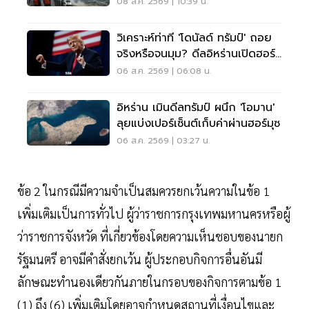
08 ส.ค. 2569 | 10:39 น.
วิเคราะห์ท่าที 'โดนัลด์ ทรัมป์' ถอย
จริงหรือจนมุม? ดีลอิหร่านเปิดฮอร์
มุซ
06 ส.ค. 2569 | 06:08 น.
อิหร่าน เมินดีลทรัมป์ ผนึก 'โอมาน'
ลุยแบ่งเปอร์เซ็นต์เก็บค่าผ่านฮอร์มุซ
06 ส.ค. 2569 | 03:27 น.
ข้อ 2 ในกรณีมีความจำเป็นสมควรยกเว้นความในข้อ 1
เพิ่มเติมเป็นการทั่วไป ผู้ว่าราชการกรุงเทพมหานครหรือผู้
ว่าราชการจังหวัด ที่เกี่ยวข้องโดยความเห็นชอบของนายก
รัฐมนตรี อาจมีคำสั่งยกเว้น ผู้ประกอบกิจการอื่นอันมี
ลักษณะทำนองเดียวกันภายในกรอบของกิจการตามข้อ 1
(1) ถึง (6) เพิ่มเติมโดยอาจกำหนดสถานที่เงื่อนไขและ