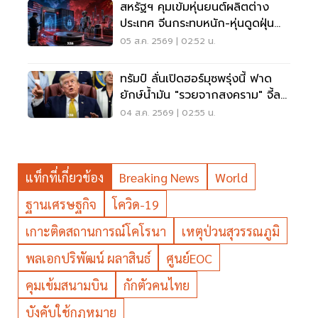
สหรัฐฯ คุมเข้มหุ่นยนต์ผลิตต่าง
ประเทศ จีนกระทบหนัก-หุ่นดูดฝุ่น
โดนด้วย
05 ส.ค. 2569 | 02:52 น.
ทรัมป์ ลั่นเปิดฮอร์มุซพรุ่งนี้ ฟาด
ยักษ์น้ำมัน "รวยจากสงคราม" จี้ลด
ราคาด่วน
04 ส.ค. 2569 | 02:55 น.
แท็กที่เกี่ยวข้อง
Breaking News
World
ฐานเศรษฐกิจ
โควิด-19
เกาะติดสถานการณ์โคโรนา
เหตุป่วนสุวรรณภูมิ
พลเอกปริพัฒน์ ผลาสินธ์
ศูนย์EOC
คุมเข้มสนามบิน
กักตัวคนไทย
บังคับใช้กฎหมาย