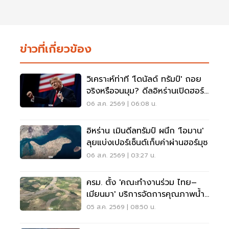
ข่าวที่เกี่ยวข้อง
วิเคราะห์ท่าที 'โดนัลด์ ทรัมป์' ถอย
จริงหรือจนมุม? ดีลอิหร่านเปิดฮอร์
มุซ
06 ส.ค. 2569 | 06:08 น.
อิหร่าน เมินดีลทรัมป์ ผนึก 'โอมาน'
ลุยแบ่งเปอร์เซ็นต์เก็บค่าผ่านฮอร์มุซ
06 ส.ค. 2569 | 03:27 น.
ครม. ตั้ง 'คณะทำงานร่วม ไทย–
เมียนมา' บริการจัดการคุณภาพน้ำ
ข้ามแดน
05 ส.ค. 2569 | 08:50 น.