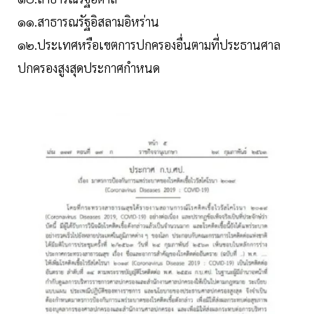
๑๑.สาธารณรัฐอิสลามอิหร่าน
๑๒.ประเทศหรือเขตการปกครองอื่นตามที่ประธานศาล
ปกครองสูงสุดประกาศกำหนด