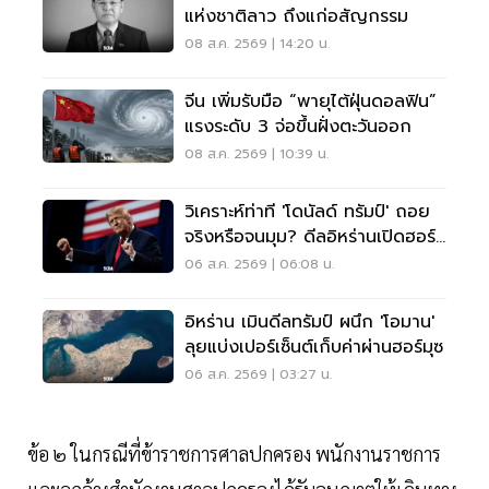
แห่งชาติลาว ถึงแก่อสัญกรรม
08 ส.ค. 2569 | 14:20 น.
จีน เพิ่มรับมือ “พายุไต้ฝุ่นดอลฟิน”
แรงระดับ 3 จ่อขึ้นฝั่งตะวันออก
08 ส.ค. 2569 | 10:39 น.
วิเคราะห์ท่าที 'โดนัลด์ ทรัมป์' ถอย
จริงหรือจนมุม? ดีลอิหร่านเปิดฮอร์
มุซ
06 ส.ค. 2569 | 06:08 น.
อิหร่าน เมินดีลทรัมป์ ผนึก 'โอมาน'
ลุยแบ่งเปอร์เซ็นต์เก็บค่าผ่านฮอร์มุซ
06 ส.ค. 2569 | 03:27 น.
ข้อ ๒ ในกรณีที่ข้าราชการศาลปกครอง พนักงานราชการ