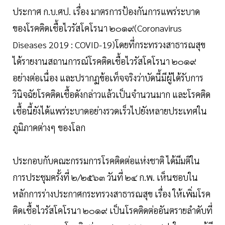
ประกาศ ก.บ.ศป. เรื่อง มาตรการป้องกันการแพร่ระบาด
ของโรคติดเชื้อไวรัสโคโรนา ๒๐๑๙(Coronavirus
Diseases 2019 : COVID-19)โดยที่กระทรวงสาธารณสุข
ได้รายงานสถานการณ์โรคติดเชื้อไวรัสโคโรนา ๒๐๑๙
อย่างต่อเนื่อง และปรากฏข้อเท็จจริงว่าบัดนี้มีผู้ได้รับการ
วินิจฉัยโรคติดเชื้อดังกล่าวแล้วเป็นจำนวนมาก และโรคติด
เชื้อนี้ยังได้แพร่ระบาดอย่างรวดเร็วไปยังหลายประเทศใน
ภูมิภาคต่างๆ ของโลก
ประกอบกับคณะกรรมการโรคติดต่อแห่งชาติ ได้มีมติใน
การประชุมครั้งที่ ๒/๒๕๖๓ วันที่ ๒๔ ก.พ. เห็นชอบใน
หลักการร่างประกาศกระทรวงสาธารณสุข เรื่อง ให้เพิ่มโรค
ติดเชื้อไวรัสโคโรนา ๒๐๑๙ เป็นโรคติดต่ออันตรายลำดับที่