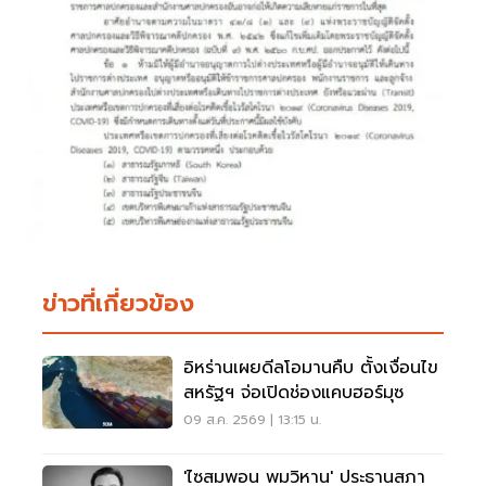
ข่าวที่เกี่ยวข้อง
อิหร่านเผยดีลโอมานคืบ ตั้งเงื่อนไข
สหรัฐฯ จ่อเปิดช่องแคบฮอร์มุซ
09 ส.ค. 2569 | 13:15 น.
'ไซสมพอน พมวิหาน' ประธานสภา