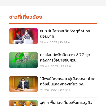
ข่าวที่เกี่ยวข้อง
ธปท.ยันโอกาสเกิดStagflation
น้อยมาก
19 พ.ค. 2565 | 10:44 น.
ดาวโจนส์พลิกปิดบวก 8.77 จุด
หลังการซื้อขายผันผวน
20 พ.ค. 2565 | 23:43 น.
“นิพนธ์”ชงสงขลาสู่เมืองมรดกโลก
หวังเป็นแหล่งท่องเที่ยวเชิง
วัฒนธรรม
23 พ.ค. 2565 | 07:50 น.
จุฬาฯ ฟื้นท่องเที่ยวเพื่อเศรษฐกิจ