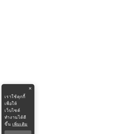
×
เราใช้คุกกี้
เพื่อให้
เว็บไซต์
ทำงานได้ดี
ขึ้น
เพิ่มเติม