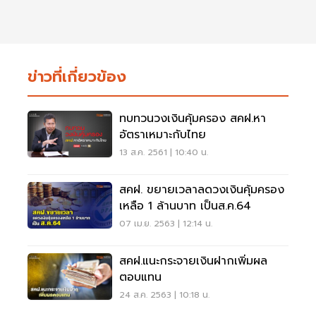
ข่าวที่เกี่ยวข้อง
ทบทวนวงเงินคุ้มครอง สคฝ.หา
อัตราเหมาะกับไทย
13 ส.ค. 2561 | 10:40 น.
สคฝ. ขยายเวลาลดวงเงินคุ้มครอง
เหลือ 1 ล้านบาท เป็นส.ค.64
07 เม.ย. 2563 | 12:14 น.
สคฝ.แนะกระจายเงินฝากเพิ่มผล
ตอบแทน
24 ส.ค. 2563 | 10:18 น.