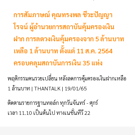
การสัมภาษณ์ คุณทรงพล ชีวะปัญญา
โรจน์ ผู้อำนวยการสถาบันคุ้มครองเงิน
ฝาก การลดวงเงินคุ้มครองจาก 5 ล้านบาท
เหลือ 1 ล้านบาท ตั้งแต่ 11 ส.ค. 2564
ครอบคลุมสถาบันการเงิน 35 แห่ง
พฤติกรรมคนรวยเปลี่ยน หลังลดการคุ้มครองเงินฝากเหลือ
1 ล้านบาท | THANTALK | 19/01/65
ติดตามรายการฐานทอล์ก ทุกวันจันทร์ - ศุกร์
เวลา 11.10 เป็นต้นไป ทางเนชั่นทีวี 22