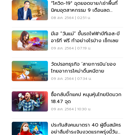
"โควิด-19" ฉุดยอดขาย/เช่าพื้นที่
นิคมอุตสาหกรรม 9 เดือนลด
49.59%
08 ส.ค. 2564 | 02:51 น.
มีเฮ “วันแม่” ขึ้นรถไฟฟ้าบีทีเอส-บี
อาร์ที ฟรี ทำอย่างไรบ้าง เช็กเลย
09 ส.ค. 2564 | 07:19 น.
วัดปรอทธุรกิจ ‘สายการบิน’ของ
ไทยอาการโคม่าดิ้นหนีตาย
09 ส.ค. 2564 | 07:34 น.
ซื้อกลับบิ๊กแคป หนุนหุ้นไทยปิดบวก
18.47 จุด
09 ส.ค. 2564 | 10:30 น.
ประกันสังคมมาตรา 40 ผู้ยื่นสมัคร
อย่าลืมชำระเงินงวดแรกพรุ่งนี้วัน