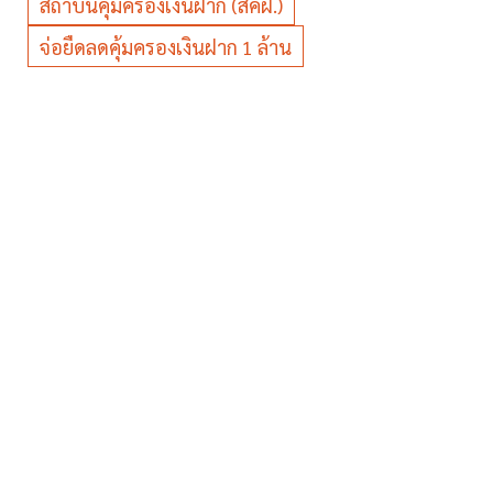
สถาบันคุ้มครองเงินฝาก (สคฝ.)
จ่อยืดลดคุ้มครองเงินฝาก 1 ล้าน