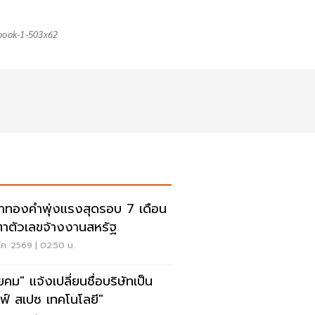
book-1-503x62
าทองคำพุ่งแรงสุดรอบ 7 เดือน
ตาตัวเลขจ้างงานสหรัฐ
ค. 2569 | 02:50 น.
ยคม" แจ้งเปลี่ยนชื่อบริษัทเป็น
ลฟ์ สเปซ เทคโนโลยี"