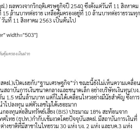
.) ผลพวงจากวิกฤติเศรษฐกิจปี 2540 ซึ่งตั้งแต่วันที่ 11 สิงหาคม
่ 15 ล้านบาทต่อราย เหลือคุ้มครองอยู่ที่ 10 ล้านบาทต่อรายรวมทุ
่ วันที่ 11 สิงหาคม 2563 เป็นต้นไป
r" width="503"]
ันคุ้มครองเงินฝาก
สคฝ.)เปิดเผยกับ“ฐานเศรษฐกิจ”ว่า ขณะนี้ยังไม่เห็นความเคลื่อ
็ในสถาบันการเงินขนาดกลางและขนาดเล็ก อย่างบริษัทเงินทุน(บง.
ัน 1.5 หมื่นล้านบาท แต่ก็ไม่ได้เคลื่อนไหวอย่างมีนัยสำคัญ ซึ่งการ
นำไปลงทุน แต่ตัวเลขไม่ได้เยอะมาก
เงินกองทุนต่อสินทรัพย์เสี่ยง (BIS) ประมาณ 18% สะท้อนจาก
ศไทย (ธปท.)กำกับเข้มงวดโดยปัจจุบันสคฝ. มีสถาบันการเงินที่
างชาติที่มีสาขาในไทยรวม 30 แห่ง บง. 2 แห่ง และบค.3 แห่ง