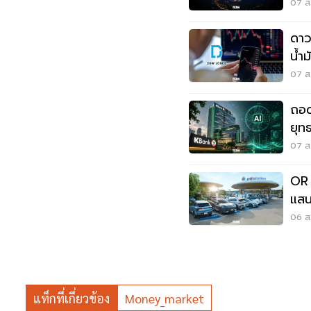
07 ส.
ดาว
น้ำม
จับ
07 ส.
ถอด
ยุท
ใช้จ
07 ส.
OR 
แสน
เมซ
06 ส.
แท็กที่เกี่ยวข้อง
Money_market