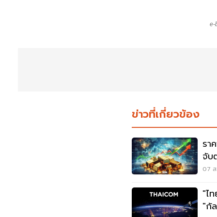
e-
ข่าวที่เกี่ยวข้อง
ราค
จับ
07 ส.
"ไท
"กั