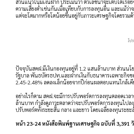
ส่วนแนวโน้มเงินฝาก ประเมินว่า ตัวเลขน่าจะเติบโตเรื่อยๆ 
ความเสี่ยงตํ่าเช่นกันเมื่อเทียบกับการลงทุนอื่น และแม้ว่
แต่จะโตมากหรือโตน้อยขึ้นอยู่กับภาวะเศรษฐกิจโดยรวมด้
โปร
ปัจจุบันสคฝ.มีเงินกองทุนอยู่ที่ 1.2 แสนล้านบาท ส่วนนโย
รัฐบาล พันธบัตรธปท.และฝากเงินกับธนาคารเฉพาะกิจของรั
2.45-2.48% ลดลงเล็กน้อยจากปีก่อนผลตอบแทนใกล้เคี
อย่างไรก็ตาม สคฝ.จะมีการปรับพอร์ตการลงทุนตลอดเวลาต
ล้านบาท กำลังดูภาวะตลาดว่าจะปรับพอร์ตการลงทุนไปลง
ปรับพอร์ตทั้งระยะสั้น กลาง และยาว โดยเฉลี่ยลงทุนระยะสั้นจ
หน้า 23-24 หนังสือพิมพ์ฐานเศรษฐกิจ ฉบับที่ 3,391 วั