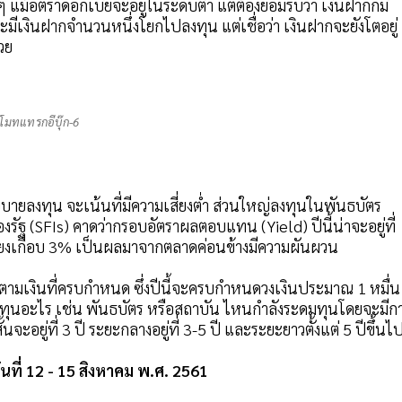
แม้อัตราดอกเบี้ยจะอยู่ในระดับตํ่า แต่ต้องยอมรับว่า เงินฝากก็มี
าจะมีเงินฝากจำนวนหนึ่งโยกไปลงทุน แต่เชื่อว่า เงินฝากจะยังโตอยู่
วย
โมทแทรกอีบุ๊ก-6
บายลงทุน จะเน้นที่มีความเสี่ยงตํ่า ส่วนใหญ่ลงทุนในพันธบัตร
ฐ (SFIs) คาดว่ากรอบอัตราผลตอบแทน (Yield) ปีนี้น่าจะอยู่ที่
ยงเกือบ 3% เป็นผลมาจากตลาดค่อนข้างมีความผันผวน
ามเงินที่ครบกำหนด ซึ่งปีนี้จะครบกำหนดวงเงินประมาณ 1 หมื่น
ทุนอะไร เช่น พันธบัตร หรือสถาบัน ไหนกำลังระดมทุนโดยจะมีก
ะอยู่ที่ 3 ปี ระยะกลางอยู่ที่ 3-5 ปี และระยะยาวตั้งแต่ 5 ปีขึ้นไ
นที่ 12 - 15 สิงหาคม พ.ศ. 2561