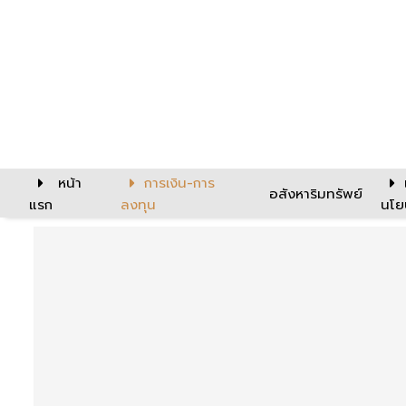
หน้า
การเงิน-การ
อสังหาริมทรัพย์
แรก
ลงทุน
นโย