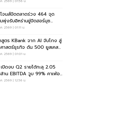
ค. 2569 | 01:56 น.
โจนส์ปิดตลาดร่วง 464 จุด
ันพุ่งรับอิหร่านขู่ปิดฮอร์มุซ
ตาเฟดขึ้นดอกเบี้ย
ค. 2569 | 01:11 น.
สูตร KBank จาก AI จับโกง สู่
ธศาสตร์ธุรกิจ ดัน 500 ยูสเคส
ริง
ค. 2569 | 01:01 น.
เปิดงบ Q2 รายได้ทะลุ 2.05
ล้าน EBITDA วูบ 99% คาเฟ่อ
อนขายนิวไฮ 117 ล้านแก้ว
ค. 2569 | 12:56 น.