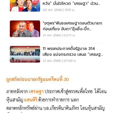
หวัง” มั่นใจโหวต “เศรษฐา” ม้วน
เดียวจบ
20 ส.ค. 2566 | 13:51 น.
"จตุพร"ฟันธงเศรษฐาถอนตัวนายก
ก่อนเที่ยง จับตา"อุ๊งอิ้ง-บิ๊ก
ป้อม"เสียบ
21 ส.ค. 2566 | 02:17 น.
11 พรรคประกาศตั้งรัฐบาล 314
เสียง แบ่งกระทรวง เสนอ “เศรษฐ
า” นายกฯ
21 ส.ค. 2566 | 07:09 น.
ถูกสกัดก่อนนายกรัฐมนตรีคนที่ 30
ภายหลังจาก
เศรษฐา
ประกาศเข้าสู่พรรคเพื่อไทย ได้โอน
หุ้นสามัญ
แสนสิริ
ด้วยการทำรายการ นอก
ตลาดหลักทรัพย์ผ่าน บล.เกียรตินาคินภัทร โอนหุ้นสามัญ