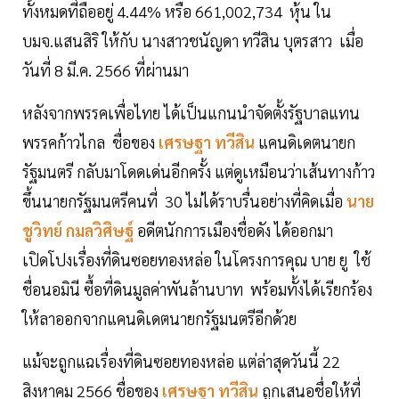
ทั้งหมดที่ถืออยู่ 4.44% หรือ 661,002,734 หุ้น ใน
บมจ.แสนสิริ ให้กับ นางสาวชนัญดา ทวีสิน บุตรสาว เมื่อ
วันที่ 8 มี.ค. 2566 ที่ผ่านมา
หลังจากพรรคเพื่อไทย ได้เป็นแกนนำจัดตั้งรัฐบาลแทน
พรรคก้าวไกล ชื่อของ
เศรษฐา ทวีสิน
แคนดิเดตนายก
รัฐมนตรี กลับมาโดดเด่นอีกครั้ง แต่ดูเหมือนว่าเส้นทางก้าว
ขึ้นนายกรัฐมนตรีคนที่ 30 ไม่ได้ราบรื่นอย่างที่คิดเมื่อ
นาย
ชูวิทย์ กมลวิศิษฐ์
อดีตนักการเมืองชื่อดัง ได้ออกมา
เปิดโปงเรื่องที่ดินซอยทองหล่อ ในโครงการคุณ บาย ยู ใช้
ชื่อนอมินี ซื้อที่ดินมูลค่าพันล้านบาท พร้อมทั้งได้เรียกร้อง
ให้ลาออกจากแคนดิเดตนายกรัฐมนตรีอีกด้วย
แม้จะถูกแฉเรื่องที่ดินซอยทองหล่อ แต่ล่าสุดวันนี้ 22
สิงหาคม 2566 ชื่อของ
เศรษฐา ทวีสิน
ถูกเสนอชื่อให้ที่