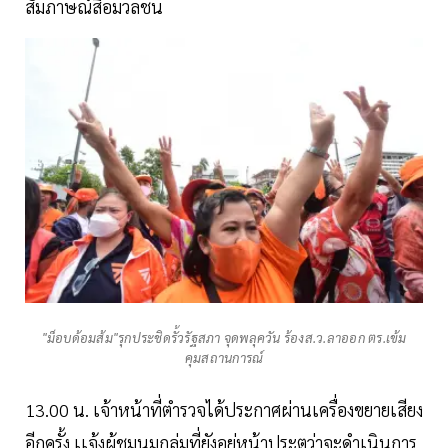
สัมภาษณ์สื่อมวลชน
"ม็อบด้อมส้ม"รุกประชิดรั้วรัฐสภา จุดพลุควัน ร้องส.ว.ลาออก ตร.เข้ม
คุมสถานการณ์
13.00 น. เจ้าหน้าที่ตำรวจได้ประกาศผ่านเครื่องขยายเสียง
อีกครั้ง เเจ้งผู้ชุมนุมกลุ่มที่ยังอยู่หน้าประตูว่าจะดำเนินการ