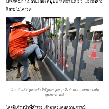
เลือกตั้งมา 14 ล้านเสียง หนุนนายพิธา แต่ ส.ว. และองค์กร
อิสระ ไม่เคารพ
"ม็อบด้อมส้ม"รุกประชิดรั้วรัฐสภา จุดพลุควัน ร้องส.ว.ลาออก ตร.เข้ม
คุมสถานการณ์
โดยมีเจ้าหน้าที่ตำรวจ เข้ามาควบคุมสถานการณ์