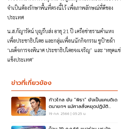
จำเป็นต้องรักษาพื้นที่ตรงนี้ไว้ เพื่อภาพลักษณ์ที่ดีของ
ประเทศ
น.ส.กัญารัตน์ บุญรีบส่ง อายุ 21 ปี เครือข่ายรามคำแหง
เพื่อประชาธิปไตย และกลุ่มเพื่อนนักกิจกรรม ชูป้ายผ้า
‘เผด็จการจงพินาศ ประชาธิปไตยจงเจริญ’ และ ‘หยุดแข่
แข็งประเทศ’
ข่าวที่เกี่ยวข้อง
ก้าวไกล ยัน “พิธา” ยังเป็นแคนดิเด
ตนายกฯ แม้ศาลสั่งหยุดปฏิบัติ
หน้าที่
19 ก.ค. 2566 | 05:25 น.
ม็อบ 19 ก.ค.66 แนวร่วม มธ.นัด