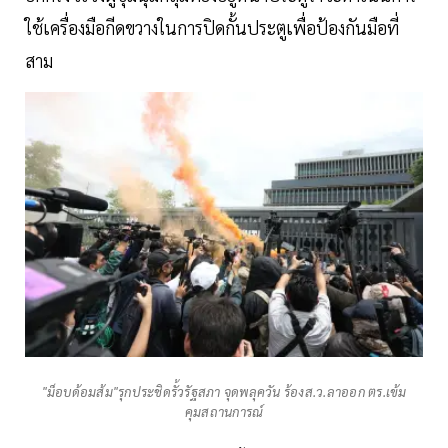
ใช้เครื่องมือกีดขวางในการปิดกั้นประตูเพื่อป้องกันมือที่
สาม
"ม็อบด้อมส้ม"รุกประชิดรั้วรัฐสภา จุดพลุควัน ร้องส.ว.ลาออก ตร.เข้ม
คุมสถานการณ์