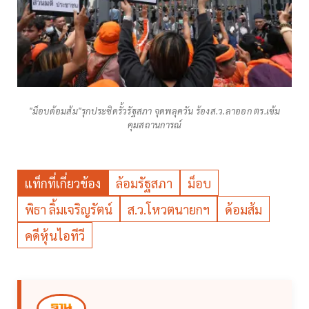
"ม็อบด้อมส้ม"รุกประชิดรั้วรัฐสภา จุดพลุควัน ร้องส.ว.ลาออก ตร.เข้ม
คุมสถานการณ์
แท็กที่เกี่ยวข้อง
ล้อมรัฐสภา
ม็อบ
พิธา ลิ้มเจริญรัตน์
ส.ว.โหวตนายกฯ
ด้อมส้ม
คดีหุ้นไอทีวี