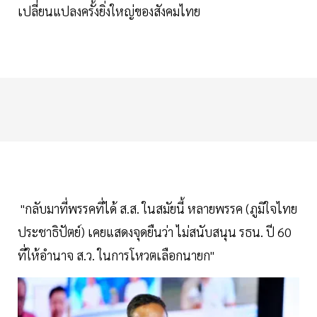
เปลี่ยนแปลงครั้งยิ่งใหญ่ของสังคมไทย
"กลับมาที่พรรคที่ได้ ส.ส. ในสมัยนี้ หลายพรรค (ภูมิใจไทย
ประชาธิปัตย์) เคยแสดงจุดยืนว่า ไม่สนับสนุน รธน. ปี 60
ที่ให้อำนาจ ส.ว. ในการโหวตเลือกนายก"