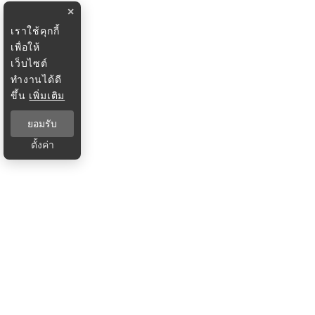
×
เราใช้คุกกี้
เพื่อให้
เว็บไซต์
ทำงานได้ดี
ขึ้น
เพิ่มเติม
ยอมรับ
ตั้งค่า