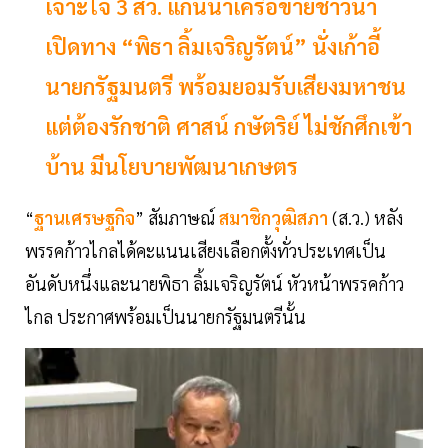
เจาะใจ 3 สว. แกนนำเครือข่ายชาวนา
เปิดทาง “พิธา ลิ้มเจริญรัตน์” นั่งเก้าอี้
นายกรัฐมนตรี พร้อมยอมรับเสียงมหาชน
แต่ต้องรักชาติ ศาสน์ กษัตริย์ ไม่ชักศึกเข้า
บ้าน มีนโยบายพัฒนาเกษตร
“
ฐานเศรษฐกิจ
” สัมภาษณ์
สมาชิกวุฒิสภา
(ส.ว.) หลัง
พรรคก้าวไกลได้คะแนนเสียงเลือกตั้งทั่วประเทศเป็น
อันดับหนึ่งและนายพิธา ลิ้มเจริญรัตน์ หัวหน้าพรรคก้าว
ไกล ประกาศพร้อมเป็นนายกรัฐมนตรีนั้น