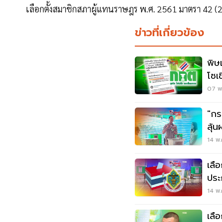
เลือกตั้งสมาชิกสภาผู้แทนราษฎร พ.ศ. 2561 มาตรา 42 (
ข่าวที่เกี่ยวข้อง
พิษ
โซเ
07 พ.
"กร
ลุ้
เย็นน
14 พ.
เลื
ประ
14 พ.
เลื