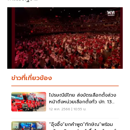
ข่าวที่เกี่ยวข้อง
ไปรษณีย์ไทย ส่งบัตรเลือกตั้งล่วง
หน้าถึงหน่วยเลือกตั้งทั่ว ปท. 13
พ.ค.นี้
12 พ.ค. 2566 | 10:55 น.
“อุ๊งอิ๊ง”ยกคำพูด“ทักษิณ”พร้อม