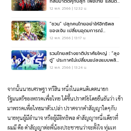
กลับมาติดคุกปลุก“เพื่อไทย”แลนด์
สไลด์
12 พ.ค. 2566 | 12:32 น.
“ชวน” ปลุกคนไทยอย่าให้อิทธิพล
ของเงิน เปลี่ยนอุดมการณ์
ประชาธิปไตย
12 พ.ค. 2566 | 13:17 น.
รวมไทยสร้างชาติปราศัยใหญ่ : “ลุง
ตู่” ประกาศไม่เปลี่ยนแปลงแบบพลิก
แผ่นดิน
12 พ.ค. 2566 | 13:24 น.
จากนั้นนายเศรษฐา ทวีสิน หนึ่งในแคนดิเดตนายก
รัฐมนตรีของพรรคเพื่อไทย ได้ขึ้นปราศรัยโดยยืนยันว่า เข้า
มาพรรคเพื่อไทยมาตัวเปล่า ปราศจากคำสัญญาใดๆกับ
นายทุนผู้มีอำนาจ หรือผู้มีอิทธิพล คำสัญญาหนึ่งเดียวที่
ผมมี คือ คำสัญญาต่อพี่น้องประชาชนว่าจะตั้งใจ ทุ่มเท