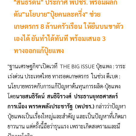
"สนธิรัตน์" ประกาศ พปชร. พร้อมผลัก
ดัน"นโยบาย"ปุ๋ยคนละครึ่ง" ช่วย
เกษตรกร 8 ล้านครัวเรือน ให้ยืนบนขาตัว
เองได้ ยันทำได้ทันที พร้อมเสนอ 3
ทางออกแก้ปุ๋ยแพง
"ฐานเศรษฐกิจ"เปิดเวที THE BIG ISSUE ปุ๋ยแพง : วาระ
เร่งด่วน ประเทศไทย ทางรอดเกษตรกร ในช่วง ดีเบต :
นโยบายพรรคกับการแก้ปัญหาต้นทุนการผลิต-ปุ๋ยแพง
โดย
นายสนธิรัตน์ สนธิจิรวงศ์
ประธานยุทธศาสตร์
การเมือง พรรคพลังประชารัฐ (พปชร.)
กล่าวว่าปัญหา
ปุ๋ยแพงเป็นเรื่องใหญ่และสำคัญ และเป็นปัญหาที่เกิดมา
ยาวนาน แต่ครั้งนี้ถือว่ารุนแรง เพราะเกิดสงครามและมี