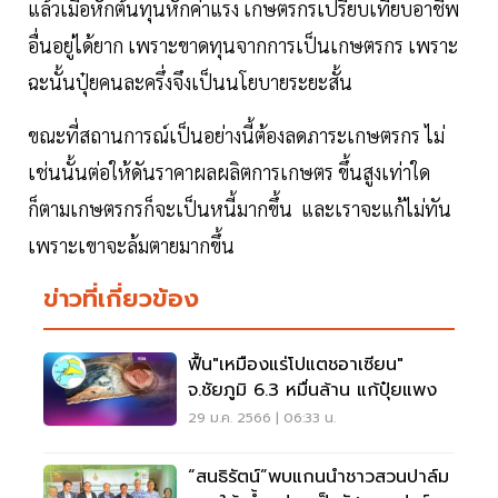
แล้วเมื่อหักต้นทุนหักค่าแรง เกษตรกรเปรียบเทียบอาชีพ
อื่นอยู่ได้ยาก เพราะขาดทุนจากการเป็นเกษตรกร เพราะ
ฉะนั้นปุ๋ยคนละครึ่งจึงเป็นนโยบายระยะสั้น
ขณะที่สถานการณ์เป็นอย่างนี้ต้องลดภาระเกษตรกร ไม่
เช่นนั้นต่อให้ดันราคาผลผลิตการเกษตร ขึ้นสูงเท่าใด
ก็ตามเกษตรกรก็จะเป็นหนี้มากขึ้น และเราจะแก้ไม่ทัน
เพราะเขาจะล้มตายมากขึ้น
ข่าวที่เกี่ยวข้อง
ฟื้น"เหมืองแร่โปแตชอาเซียน"
จ.ชัยภูมิ 6.3 หมื่นล้าน แก้ปุ๋ยแพง
29 ม.ค. 2566 | 06:33 น.
“สนธิรัตน์”พบแกนนำชาวสวนปาล์ม