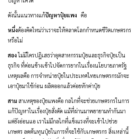
ปัญหาโควิด
ดังนั้นแนวทางแก้
ปัญหาปุ๋ยแพง
คือ
หนึ่ง
ต้องคิดใหม่ว่าเราจะให้ตลาดโลกกำหนดชีวิตเกษตรกร
หรือไม่
สอง
ไม่มีใครปฎิเสธว่าอุตสาหกรรมปุ๋ยและธุรกิจปุ๋ยเป็น
ธุรกิจ ที่ค่อนข้างเข้าไปจัดการยากในเรื่องนโยบายภาครัฐ
เหตุผลคือ การจำหน่ายปุ๋ยในประเทศไทยเกษตรกรมักจะ
เอาปุ๋ยมาใช้ก่อน ผลิตออกแล้วค่อยหักค่าปุ๋ย
สาม
สาเหตุของปุ๋ยแพงคือ กลไกที่จะช่วยเกษตรกรในการ
แก้ปัญหาในเรื่องปุ๋ยสั่งตัด แม้ที่ผ่านมาพยายามทำกันมา
แต่ยังอ่อนแอ เราไม่มีกลไกที่แข็งแรงที่จะเข้าไปช่วย
เกษตร ลดต้นทุนปุ๋ยในการที่จะใช้กับเกษตรกร สิ่งเหล่านี้