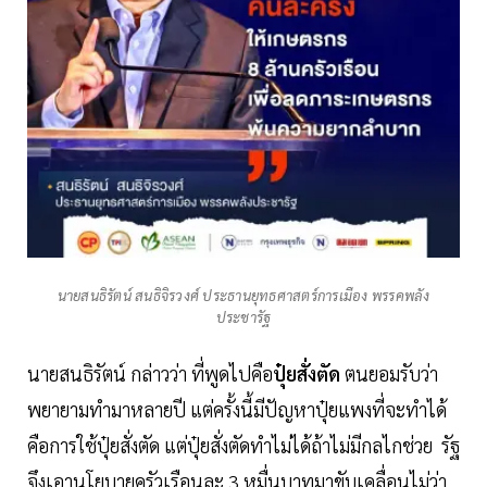
นายสนธิรัตน์ สนธิจิรวงศ์ ประธานยุทธศาสตร์การเมือง พรรคพลัง
ประชารัฐ
นายสนธิรัตน์ กล่าวว่า ที่พูดไปคือ
ปุ๋ยสั่งตัด
ตนยอมรับว่า
พยายามทำมาหลายปี แต่ครั้งนี้มีปัญหาปุ๋ยแพงที่จะทำได้
คือการใช้ปุ๋ยสั่งตัด แต่ปุ๋ยสั่งตัดทำไม่ได้ถ้าไม่มีกลไกช่วย รัฐ
จึงเอานโยบายครัวเรือนละ 3 หมื่นบาทมาขับเคลื่อนไม่ว่า