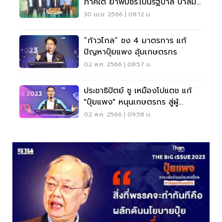
ภาคใต้ ย้ำพปชร.เป็นรัฐบาล ปาล์ม
กก.ละ 6 บาท
30 เม.ย. 2566 | 08:12 น.
“ก้าวไกล” ชง 4 มาตรการ แก้
ปัญหาปุ๋ยแพง อุ้มเกษตรกร
02 พ.ค. 2566 | 08:57 น.
ประชาธิปัตย์ ชู เหมืองโปแตช แก้
"ปุ๋ยแพง" หนุนเกษตรกร สู่ผู้
ประกอบการ
02 พ.ค. 2566 | 09:58 น.