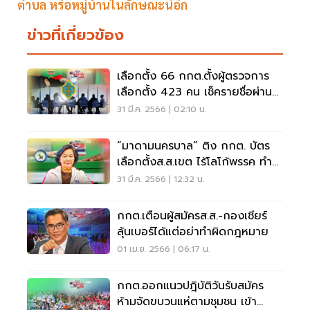
ตำบล หรือหมู่บ้านในลักษณะนี้อีก
ข่าวที่เกี่ยวข้อง
เลือกตั้ง 66 กกต.ตั้งผู้ตรวจการ
เลือกตั้ง 423 คน เช็ครายชื่อผ่าน
ออนไลน์
31 มี.ค. 2566 | 02:10 น.
“มาดามนครบาล” ติง กกต. บัตร
เลือกตั้งส.ส.เขต ไร้โลโก้พรรค ทำ
สับสน
31 มี.ค. 2566 | 12:32 น.
กกต.เตือนผู้สมัครส.ส.-กองเชียร์
ลุ้นเบอร์ได้แต่อย่าทำผิดกฎหมาย
01 เม.ย. 2566 | 06:17 น.
กกต.ออกแนวปฎิบัติวันรับสมัคร
ห้ามจัดขบวนแห่ตามชุมชน เข้า