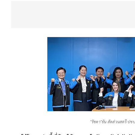
"รัชดา"ยัน สัดส่วนสตรี ปชป