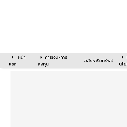
หน้า
การเงิน-การ
อสังหาริมทรัพย์
แรก
ลงทุน
นโย