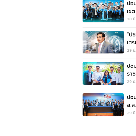
ปชป
28 มี
"ปช
เศร
29 มี
ปชป.
ราช
กม.
29 มี
ปชป.
ส.ส
29 มี