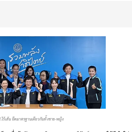
.ไร้เส้น ยึดมาตรฐานเดียวกันทั้งชาย-หญิง