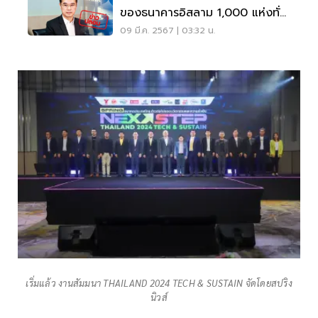
ของธนาคารอิสลาม 1,000 แห่งทั่ว
ประเทศ
09 มี.ค. 2567 | 03:32 น.
เริ่มแล้ว งานสัมมนา THAILAND 2024 TECH & SUSTAIN จัดโดยสปริง
นิวส์