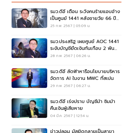
รมว.ดีอี เตือน ระวังคนร้ายแอบอ้าง
เป็นศูนย์ 1441 หลังชายวัย 66 ปี
สูญเงิน 2 แสน
25 ก.พ. 2567 | 05:09 น.
รมว.ประเสริฐ เผยศูนย์ AOC 1441
ระงับบัญชียึดเงินทันเกือบ 2 พัน
ล้าน
28 ก.พ. 2567 | 06:26 น.
รมว.ดีอี ลัดฟ้าหารือนโยบายบริหาร
จัดการ AI ในงาน MWC ที่สเปน
29 ก.พ. 2567 | 06:27 น.
รมว.ดีอี เร่งปราบ บัญชีม้า ซิมม้า
คืนเงินผู้เสียหาย
04 มี.ค. 2567 | 12:54 น.
ข่าวปลอม มัสยิดกลายเป็นสาขา