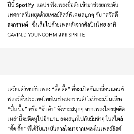
ปีนี้
Spotify
แอปฯ ฟังเพลงชื่อดัง เข้ามาช่วยยกระดับ
เทศกาลวันหยุดด้วยเพลย์ลิสต์พิเศษสนุกๆ กับ “
สวัสดี
สงกรานต์
” ซึ่งเต็มไปด้วยเพลงดังจากศิลปินไทย อาทิ
GAVIN.D YOUNGOHM และ SPRITE
เตรียมตัวพบกับเพลง “ตื๊ด ตื๊ด” ที่จะเปิดกันเกลื่อนแดนซ์
ฟลอร์ทั่วประเทศไทยในช่วงสงกรานต์! ไม่ว่าจะเป็นเสียง
“ปั่ม ปั๊ม” หรือ “อ้า อ้า” จังหวะสนุกๆ จากเพลงไทยสุดฮิต
เหล่านี้จะติดหูไปอีกนาน ลองสนุกไปกับมีมขำๆ ในสไตล์
“ตื๊ด ตื๊ด” ที่ได้รับแรงบันดาลใจมาจากเพลงในเพลย์ลิสต์