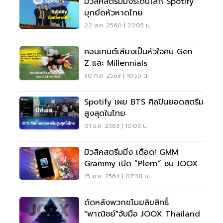
มิวสิคสตรีมมิ่งระดับโลก Spotify
บุกยึดหัวหาดไทย
22 ส.ค. 2560 | 23:05 น.
คอนเทนต์เสียงเป็นหัวใจคน Gen
Z และ Millennials
30 ก.ย. 2563 | 10:55 น.
Spotify เผย BTS ศิลปินยอดสตรีม
สูงสุดในไทย
01 ธ.ค. 2563 | 10:03 น.
มิวสิคสตรีมมิ่ง เดือด! GMM
Grammy เปิด “Plern” ชน JOOX
15 พ.ย. 2564 | 07:38 น.
ดัดหลังพวกขโมยลิขสิทธิ์
"พาณิชย์"จับมือ JOOX Thailand