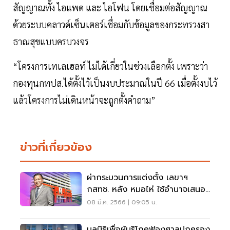
สัญญาณทั้ง ไอแพด และ ไอโฟน โดยเชื่อมต่อสัญญาณ
ด้วยระบบคลาวด์เซ็นเตอร์เชื่อมกับข้อมูลของกระทรวงสา
ธาณสุขแบบครบวงจร
“โครงการเทเลเฮลท์ ไม่ได้เกี่ยวในช่วงเลือกตั้ง เพราะว่า
กองทุนกทปส.ได้ตั้งไว้เป็นงบประมาณในปี 66 เมื่อตั้งงบไว้
แล้วโครงการไม่เดินหน้าจะถูกตั้งคำถาม”
ข่าวที่เกี่ยวข้อง
ผ่ากระบวนการแต่งตั้ง เลขาฯ
กสทช. หลัง หมอไห่ ใช้อำนาจเสนอ
ชื่อเอง
08 มี.ค. 2566 | 09:05 น.
มูลนิธิเพื่อผู้บริโภคฟ้องศาลปกครอง