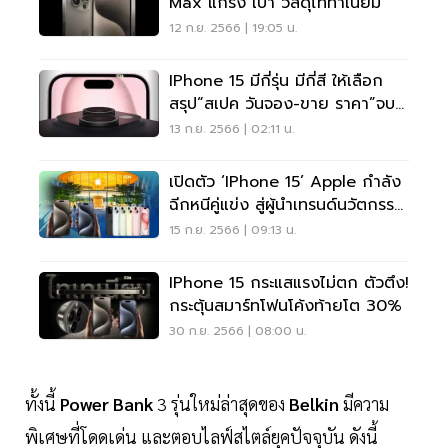
Max แกร่ง เบา วัสดุไททาเนียม
12 ก.ย. 2566 | 19:05 น.
IPhone 15 มีกี่รุ่น มีกี่สี ให้เลือก
สรุป“สเปค วันจอง-ขาย ราคา”จบ
ในที่เดียว
13 ก.ย. 2566 | 02:11 น.
เปิดตัว ‘iPhone 15’ Apple กำลัง
ฉีกหนีคู่แข่ง สู่ผู้นำเทรนด์นวัตกรรม
รักษ์โลก
15 ก.ย. 2566 | 09:13 น.
IPhone 15 กระแสแรงไม่ตก ตัวตึง!
กระตุ้นสมาร์ทโฟนโค้งท้ายโต 30%
30 ก.ย. 2566 | 08:00 น.
ทั้งนี้
Power Bank
3 รุ่นใหม่ล่าสุดของ
Belkin
มีความ
พิเศษที่โดดเด่น และตอบไลฟ์สไตล์ยุคปัจจุบัน ดังนี้