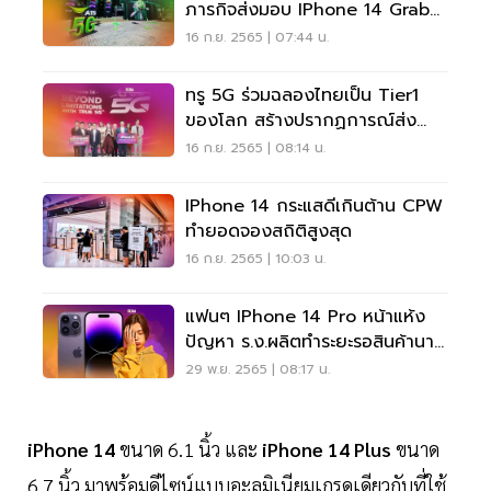
ภารกิจส่งมอบ IPhone 14 Grab
& Go
16 ก.ย. 2565 | 07:44 น.
ทรู 5G ร่วมฉลองไทยเป็น Tier1
ของโลก สร้างปรากฏการณ์ส่ง
มอบ IPhone 14
16 ก.ย. 2565 | 08:14 น.
IPhone 14 กระแสดีเกินต้าน CPW
ทำยอดจองสถิติสูงสุด
16 ก.ย. 2565 | 10:03 น.
แฟนๆ IPhone 14 Pro หน้าแห้ง
ปัญหา ร.ง.ผลิตทำระยะรอสินค้านาน
ผิดปกติ
29 พ.ย. 2565 | 08:17 น.
iPhone 14
ขนาด 6.1 นิ้ว และ
iPhone 14 Plus
ขนาด
6.7 นิ้ว มาพร้อมดีไซน์แบบอะลูมิเนียมเกรดเดียวกับที่ใช้