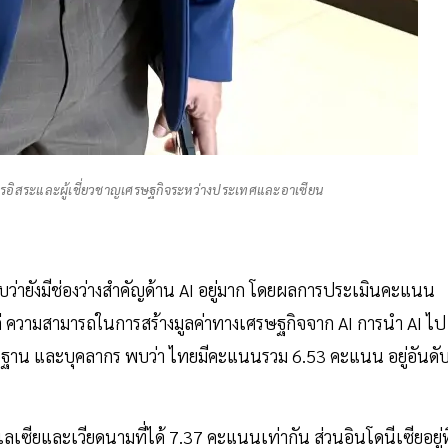
การอิสระและผู้เชี่ยวชาญเศรษฐกิจระหว่างประเทศและอาเซียน
ยังมีช่องว่างสำคัญด้าน AI อยู่มาก โดยผลการประเมินคะแนน
้แก่ ความสามารถในการสร้างมูลค่าทางเศรษฐกิจจาก AI การนำ AI ไป
นฐาน และบุคลากร พบว่า ไทยมีคะแนนรวม 6.53 คะแนน อยู่อันดั
เซียและเวียดนามที่ได้ 7.37 คะแนนเท่ากัน ส่วนอินโดนีเซียอยู่ที