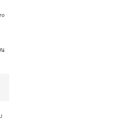
ro
่ยน
บ