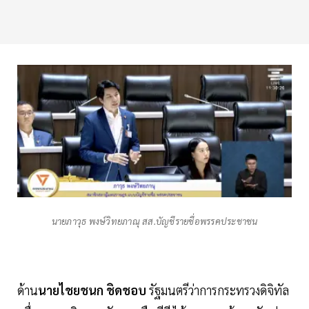
นายภาวุธ พงษ์วิทยภาณุ สส.บัญชีรายชื่อพรรคประชาชน
ด้าน
นายไชยชนก ชิดชอบ
รัฐมนตรีว่าการกระทรวงดิจิทัล