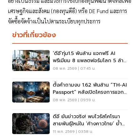
อย่างเป็นธรรม และมีวิธีการใช้งบกองทุนพัฒนาดิจิทัลเพื่อ
เศรษฐกิจและสังคม (กองทุนดีอี) หรือ DE Fund และการ
จัดซื้อจัดจ้างเป็นไปตามระเบียบทุกประการ
ข่าวที่เกี่ยวข้อง
‘ดีอี’ทุ่ม1.5 พันล้าน แจกฟรี AI
พรีเมียม 8 แพลตฟอร์มโลก 5 ล้าน
สิทธิ์
08 พ.ค. 2569 | 07:45 น.
ตั้งคำถามงบ 1.62 พันล้าน “TH-AI
Passport” หลังเปิดโครงการแจก
AI ฟรี 5 ล้านสิทธิ์
08 พ.ค. 2569 | 09:59 น.
ดีอี ยันข่าวจริง! พบไวรัสโคโรนา
สายพันธุ์ใหม่ใน ‘ค้างคาวไทย’ ย้ำ
ความเสี่ยงต่ำ-ยังไม่แพร่สู่คน
11 พ.ค. 2569 | 03:58 น.