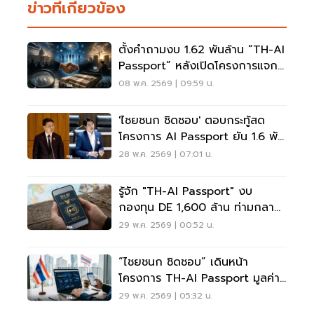
ข่าวที่เกี่ยวข้อง
ตั้งคำถามงบ 1.62 พันล้าน “TH-AI
Passport” หลังเปิดโครงการแจก
AI ฟรี 5 ล้านสิทธิ์
08 พ.ค. 2569 | 09:59 น.
'ไชยชนก ชิดชอบ' ตอบกระทู้สด
โครงการ AI Passport ยัน 1.6 พัน
ล้าน โปร่งใส พร้อมให้ตรวจสอบ
28 พ.ค. 2569 | 07:01 น.
รู้จัก "TH-AI Passport" งบ
กองทุน DE 1,600 ล้าน ท่ามกลาง
เสียงสะท้อนปมความคุ้มค่า
29 พ.ค. 2569 | 00:52 น.
“ไชยชนก ชิดชอบ” เดินหน้า
โครงการ TH-AI Passport มูลค่า
1,620 ล้าน ดีเดย์มิ.ย.นี้
29 พ.ค. 2569 | 05:32 น.