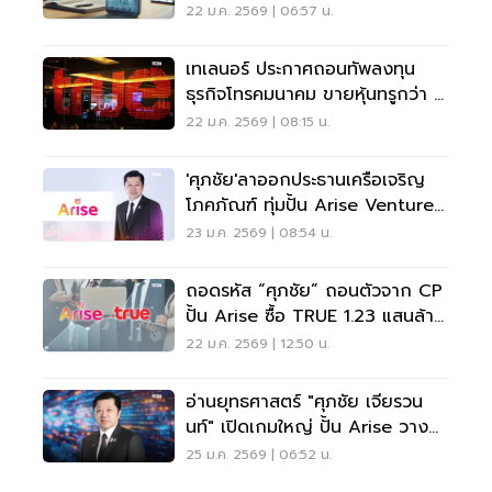
ของศุภชัย เจียรวนนท์
22 ม.ค. 2569 | 06:57 น.
เทเลนอร์ ประกาศถอนทัพลงทุน
ธุรกิจโทรคมนาคม ขายหุ้นทรูกว่า 1
แสนล้าน ให้ 'ศุภชัย'
22 ม.ค. 2569 | 08:15 น.
'ศุภชัย'ลาออกประธานเครือเจริญ
โภคภัณฑ์ ทุ่มปั้น Arise Ventures
รุกอาณาจักรดิจิทัลเต็มตัว
23 ม.ค. 2569 | 08:54 น.
ถอดรหัส “ศุภชัย” ถอนตัวจาก CP
ปั้น Arise ซื้อ TRUE 1.23 แสนล้าน
เขย่าโทรคมนาคมไทย
22 ม.ค. 2569 | 12:50 น.
อ่านยุทธศาสตร์ "ศุภชัย เจียรวน
นท์" เปิดเกมใหญ่ ปั้น Arise วาง
รากฐานอนาคตเทคโนโลยีไทย
25 ม.ค. 2569 | 06:52 น.