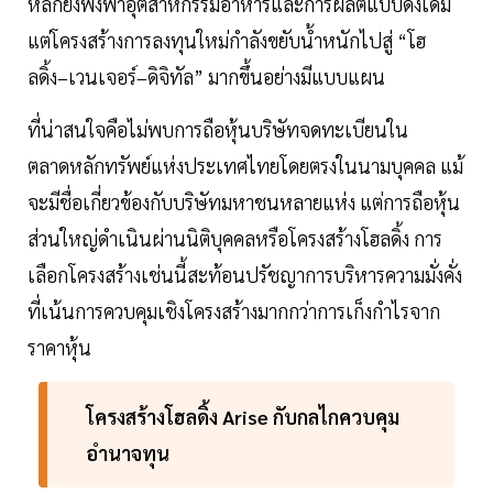
หลักยังพึ่งพาอุตสาหกรรมอาหารและการผลิตแบบดั้งเดิม
แต่โครงสร้างการลงทุนใหม่กำลังขยับน้ำหนักไปสู่ “โฮ
ลดิ้ง–เวนเจอร์–ดิจิทัล” มากขึ้นอย่างมีแบบแผน
ที่น่าสนใจคือไม่พบการถือหุ้นบริษัทจดทะเบียนใน
ตลาดหลักทรัพย์แห่งประเทศไทยโดยตรงในนามบุคคล แม้
จะมีชื่อเกี่ยวข้องกับบริษัทมหาชนหลายแห่ง แต่การถือหุ้น
ส่วนใหญ่ดำเนินผ่านนิติบุคคลหรือโครงสร้างโฮลดิ้ง การ
เลือกโครงสร้างเช่นนี้สะท้อนปรัชญาการบริหารความมั่งคั่ง
ที่เน้นการควบคุมเชิงโครงสร้างมากกว่าการเก็งกำไรจาก
ราคาหุ้น
โครงสร้างโฮลดิ้ง Arise กับกลไกควบคุม
อำนาจทุน