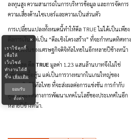
ลงทุนสูง ความสามารถในการบริหารข้อมูล และการจัดการ
ความเสี่ยงด้านไซเบอร์และความเป็นส่วนตัว
การเปลี่ยนแปลงทั้งหมดนี้ทำให้ดีล TRUE ไม่ได้เป็นเพียง
ดีลการเงิน แต่เป็น “ดีลเชิงโครงสร้าง” ที่จะกำหนดทิศทาง
×
เราใช้คุกกี้
การแข่งขันของเศรษฐกิจดิจิทัลไทยในอีกหลายปีข้างหน้า
เพื่อให้
เว็บไซต์
ท้ายที่สุด
ดีล TRUE
มูลค่า 1.23 แสนล้านบาทจึงไม่ใช่
ทำงานได้ดี
เพียงการซื้อหุ้น แต่เป็นการวางหมากในเกมใหญ่ของ
ขึ้น
เพิ่มเติม
เศรษฐกิจดิจิทัลไทย ที่จะส่งผลต่อการแข่งขัน การกำกับ
ยอมรับ
ดูแล และทิศทางการพัฒนาเทคโนโลยีของประเทศในอีก
ตั้งค่า
หลายปีข้างหน้า.