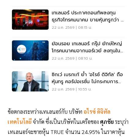
เทเลนอร์ ประกาศถอนทัพลงทุน
ธุรกิจโทรคมนาคม ขายหุ้นทรูกว่า 1
แสนล้าน ให้ 'ศุภชัย'
22 ม.ค. 2569 | 08:15 น.
ย้อนรอย เทเลนอร์ กรุ๊ป ยักษ์ใหญ่
โทรคมนาคมจากนอร์เวย์ ลงทุนใน
ไทย
22 ม.ค. 2569 | 08:10 น.
ซิกเว่ เบรกเก้ ย้ำ 'อไรซ์ ดิจิทัล' ถือ
หุ้นทรู คอร์ปอเรชั่น ไม่กระทบการ
ดำเนินงาน
22 ม.ค. 2569 | 10:55 น.
ข้อตกลงระหว่างเทเลนอร์กับ บริษัท
อไรซ์ ดิจิทัล
เทคโนโลยี
จำกัด ซึ่งเป็นบริษัทในเครือของ
ศุภชัย
ระบุว่า
เทเลนอร์จะขายหุ้น TRUE จำนวน 24.95% ในราคาหุ้น