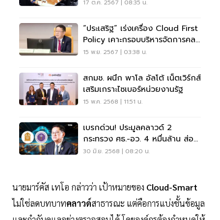
17 ต.ค. 2567 | 08:35 น.
“ประเสริฐ” เร่งเครื่อง Cloud First
Policy เคาะกรอบบริหารจัดการคลา
วด์ภาครัฐ
15 พ.ย. 2567 | 03:38 น.
สกมช. ผนึก พาโล อัลโต้ เน็ตเวิร์กส์
เสริมเกราะไซเบอร์หน่วยงานรัฐ
15 พ.ค. 2568 | 11:51 น.
เบรกด่วน! ประมูลคลาวด์ 2
กระทรวง ศธ.-อว. 4 หมื่นล้าน ส่อ
เอื้อเอกชน
30 มิ.ย. 2568 | 08:20 น.
นายมาร์คัส เทโอ กล่าวว่า เป้าหมายของ
Cloud-Smart
ไม่ใช่ลดบทบาท
คลาวด์
สาธารณะ แต่คือการแบ่งชั้นข้อมูล
และกำกับดูแลอย่างตรวจสอบได้ โดยองค์กรต้องกำหนดให้