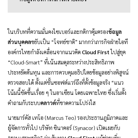
ในบริบทที่ความมั่นคงไซเบอร์และกติกาคุ้มครอง
ข้อมูล
ส่วนบุคคล
ขยับเป็น “โจทย์ชาติ” มากกว่าภารกิจฝ่ายไอที
องค์กรไทยกำลังเคลื่อนจากแนวคิด
Cloud First
ไปสู่ยุค
“Cloud-Smart” ที่เน้นสมดุลระหว่างประสิทธิภาพ
ประหยัดต้นทุน และการควบคุมอธิปไตยข้อมูลอย่างพิสูจน์
ตรวจสอบได้ ตั้งแต่ชั้นซอฟต์แวร์ถึงที่ตั้งข้อมูลจริง “แนว
โน้มนี้ชัดขึ้นเรื่อย ๆ ในอาเซียน โดยเฉพาะไทย ซึ่งเริ่มตั้ง
คำถามกับระบบ
คลาวด์
ที่ขาดความโปร่งใส
นายมาร์คัส เทโอ (Marcus Teo) รองประธานภูมิภาคและ
ผู้จัดการทั่วไป บริษัท ซินาคอร์ (Synacor) เปิดเผยกับ
“ฐานเศรษฐกิจ” ว่าเส้นทาง
Cloud First
แม้ช่วยเพิ่ม