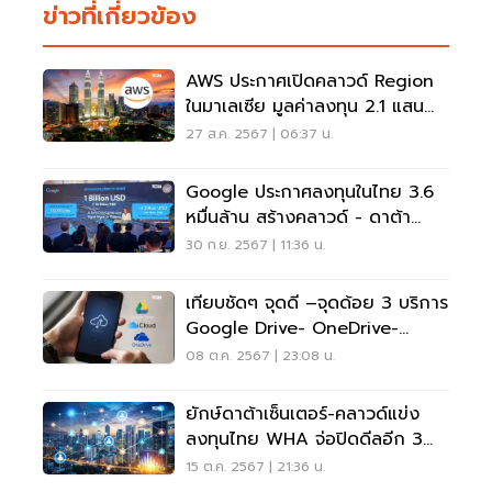
ข่าวที่เกี่ยวข้อง
AWS ประกาศเปิดคลาวด์ Region
ในมาเลเซีย มูลค่าลงทุน 2.1 แสน
ล้าน
27 ส.ค. 2567 | 06:37 น.
Google ประกาศลงทุนในไทย 3.6
หมื่นล้าน สร้างคลาวด์ - ดาต้า
เซ็นเตอร์
30 ก.ย. 2567 | 11:36 น.
เทียบชัดๆ จุดดี –จุดด้อย 3 บริการ
Google Drive- OneDrive-
ICloud
08 ต.ค. 2567 | 23:08 น.
ยักษ์ดาต้าเซ็นเตอร์-คลาวด์แข่ง
ลงทุนไทย WHA จ่อปิดดีลอีก 3
รายใหญ่
15 ต.ค. 2567 | 21:36 น.