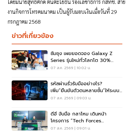
โดยมีนายสุทธิศักดิ์ ตันตะโยธิน รองเลขาธิการ กสทช. สาย
งานกิจการโทรคมนาคม เป็นผู้รับมอบเงินเมื่อวันที่ 29
กรกฎาคม 2568
ข่าวที่เกี่ยวข้อง
ซัมซุง เผยยอดจอง Galaxy Z
Series รุ่นใหม่ทั่วโลกโต 30%
เกาหลีใต้แตะ 1.44 ล้านเครื่อง
07 ส.ค. 2569 | 10:02 น.
รหัสผ่านรั่วรับมืออย่างไร?
เพิ่ม“ยืนยันตัวตนหลายชั้น”ให้ระบบ
เดิม ไม่ต้องรื้อใหม่
07 ส.ค. 2569 | 09:03 น.
ดีอี จับมือ กลาโหม เดินหน้า
โครงการ “Tech Forces
Program”
07 ส.ค. 2569 | 09:01 น.