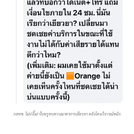
กสทช. ไม่ปลื้ม! บีบทรูทบทวนมาตรการเยียวยา หลังโดนวิจารณ์หนัก