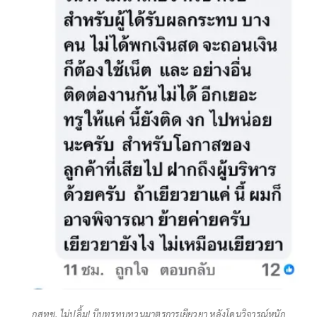
กสทช. ไม่ปลื้ม! บีบทรูทบทวนมาตรการเยียวยา หลังโดนวิจารณ์หนัก