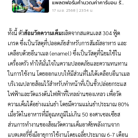
แพลตฟอร์มคำนวณค่าคาร์บอน รับ
กติกาโลกใหม่
17 เม.ย. 2568 | 23:54 น.
ทั้งนี้ ตัว
ส้อมวัดความเค็ม
ผลิตจากสแตนเลส 304 ฟู้ด
เกรด ซึ่งเป็นวัสดุที่ปลอดภัยสำหรับการสัมผัสอาหาร และ
เคลือบด้วยอีนาเมล (enamel) ซึ่งเป็นวัสดุที่นิยมใช้ใน
เครื่องครัว ทำให้มั่นใจในความปลอดภัยและความทนทาน
ในการใช้งาน โดยออกแบบให้มีส่วนที่ไม่ได้เคลือบอีนาเมล
บริเวณปลายส้อมไว้สำหรับทำหน้าที่เป็นขั้วปล่อยกระแส
ไฟฟ้าและวัดแรงดันไฟฟ้าที่ไหลผ่านของเหลว เพื่อวัด
ความเค็มได้อย่างแม่นยำ โดยมีความแม่นยำประมาณ 80%
เมื่อวัดในอาหารที่มีอุณหภูมิไม่เกิน 50 องศาเซลเซียส
ส่วนการทำงานของส้อมวัดความเค็มอาศัยพลังงานจาก
แบตเตอรี่ซึ่งมีอายุการใช้งานโดยเฉลี่ยประมาณ 6-7 เดือน