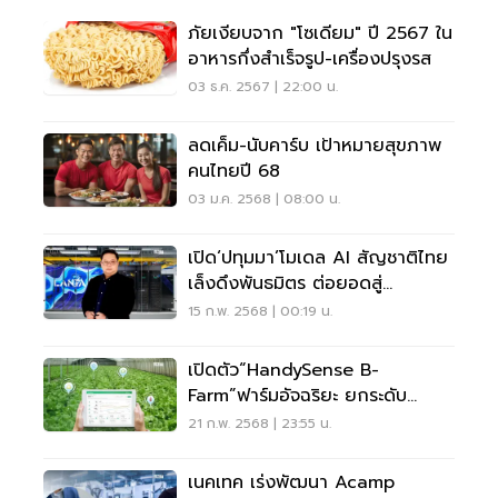
ภัยเงียบจาก "โซเดียม" ปี 2567 ใน
อาหารกึ่งสำเร็จรูป-เครื่องปรุงรส
03 ธ.ค. 2567 | 22:00 น.
ลดเค็ม-นับคาร์บ เป้าหมายสุขภาพ
คนไทยปี 68
03 ม.ค. 2568 | 08:00 น.
เปิด‘ปทุมมา’โมเดล AI สัญชาติไทย
เล็งดึงพันธมิตร ต่อยอดสู่
Agentic AI
15 ก.พ. 2568 | 00:19 น.
เปิดตัว“HandySense B-
Farm”ฟาร์มอัจฉริยะ ยกระดับ
เกษตรกรสู่ดิจิทัล
21 ก.พ. 2568 | 23:55 น.
เนคเทค เร่งพัฒนา Acamp