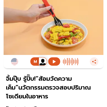
จิ้มปุ๊บ รู้ปั๊บ!“ส้อมวัดความ
เค็ม”นวัตกรรมตรวจสอบปริมาณ
โซเดียมในอาหาร