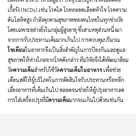
เรื้อรัง (NCDs) เช่น โรคไต โรคหลอดเลือดหัวใจ โรคความ
ดันโลหิตสูง กำลังคุกคามสุขภาพของคนไทยในทุกช่วงวัย
โดยเฉพาะอย่างยิ่งในกลุ่มผู้สูงอายุ ซึ่งสาเหตุส่วนหนึ่งมา
จากการรับประทานเค็มมากเกินไป การควบคุมปริมาณ
โซเดียม
ในอาหารจึงเป็นสิ่งสำคัญในการป้องกันและดูแล
สุขภาพให้ห่างไกลจากโรคดังกล่าว ทีมวิจัยจึงได้พัฒนาส้อม
วัด
ความเค็ม
สำหรับใช้วัด
ความเค็มในอาหาร
เพื่อช่วย
เตือนสติให้ผู้บริโภคในการตัดสินใจรับประทานหรือหลีก
เลี่ยงอาหารที่เค็มเกินไป ตลอดจนช่วยให้ผู้ปรุงอาหารลด
การใส่เครื่องปรุงที่มี
ความเค็ม
มากจนเกินไปด้วยเช่นกัน