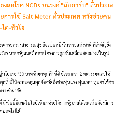
ูธงลดโรค NCDs รณรงค์ "นับคาร์บ" ทั่วประเ
ายการใช้ Salt Meter ทั่วประเทศ หวังช่วยคน
-ไต-หัวใจ
งกระทรวงสาธารณสุข ถือเป็นหนึ่งในวาระแห่งชาติ ที่สำคัญยิ่ง
ตร นายกรัฐมนตรี หลายโครงการถูกขับเคลื่อนต่ออย่างเป็นรูป
นโยบาย "30 บาทรักษาทุกที่" ซึ่งใช้เวลากว่า 2 ทศวรรษและใช้
 นี้ให้ครอบคลุมทุกจังหวัดซึ่งช่วยทุ่นแรง ทุ่นเวลา ทุ่นค่าใช้จ่า
กษา ค่าผ่าตัด
 ถึงวันนี้มีเทคโนโลยีเข้ามาช่วยได้มากรัฐบาลได้เล็งเห็นต้องมีการ
าชนต่อไปได้