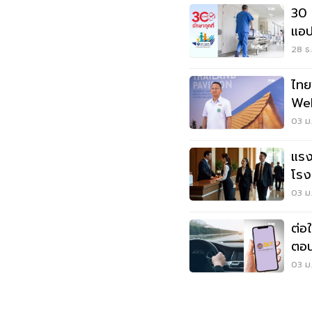
30 
แอป
28 ธ.
ไทย
Wel
บนเ
03 ม.
แรง
โรง
แส
03 ม.
ต่อ
ตอน
03 ม.