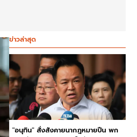
ข่าวล่าสุด
"อนุทิน" สั่งสังคายนากฎหมายปืน พก