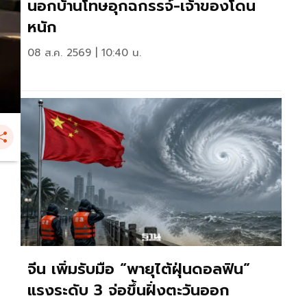
นอกบ้านโทษอุกฉกรรจ์-เจ้าของโดน
หนัก
08 ส.ค. 2569 | 10:40 น.
จีน เพิ่มรับมือ “พายุไต้ฝุ่นดอลฟิน”
แรงระดับ 3 จ่อขึ้นฝั่งตะวันออก