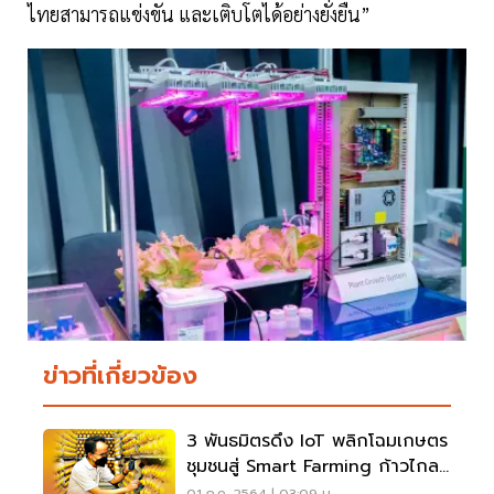
ไทยสามารถแข่งขัน และเติบโตได้อย่างยั่งยืน”
ข่าวที่เกี่ยวข้อง
3 พันธมิตรดึง IoT พลิกโฉมเกษตร
ชุมชนสู่ Smart Farming ก้าวไกลสู่
ครัวโลก