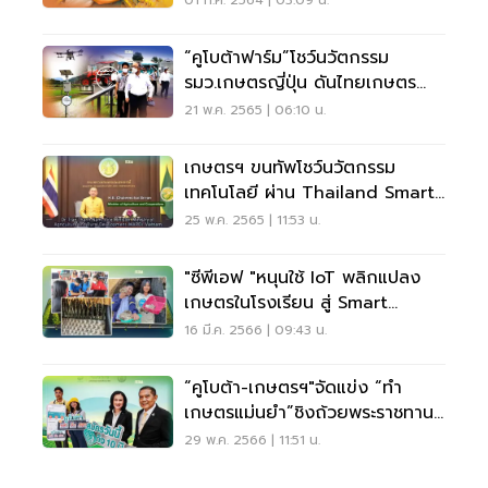
01 ก.ค. 2564 | 03:09 น.
“คูโบต้าฟาร์ม”โชว์นวัตกรรม
รมว.เกษตรญี่ปุ่น ดันไทยเกษตร
แม่นยำ นำอาเซียน
21 พ.ค. 2565 | 06:10 น.
เกษตรฯ ขนทัพโชว์นวัตกรรม
เทคโนโลยี ผ่าน Thailand Smart
Farming Pavilion
25 พ.ค. 2565 | 11:53 น.
"ซีพีเอฟ "หนุนใช้ IoT พลิกแปลง
เกษตรในโรงเรียน สู่ Smart
Farming
16 มี.ค. 2566 | 09:43 น.
“คูโบต้า-เกษตรฯ"จัดแข่ง “ทำ
เกษตรแม่นยำ”ชิงถ้วยพระราชทาน-
ดูงานญี่ปุ่น
29 พ.ค. 2566 | 11:51 น.