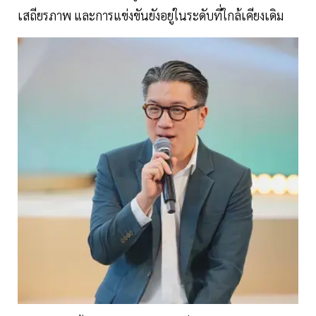
เสถียรภาพ และการแข่งขันยังอยู่ในระดับที่ใกล้เคียงเดิม​