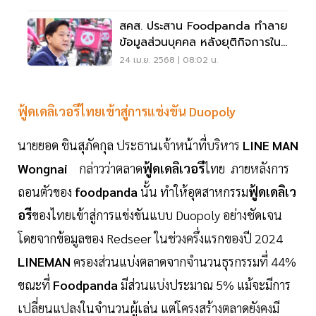
สคส. ประสาน Foodpanda ทำลาย
ข้อมูลส่วนบุคคล หลังยุติกิจการใน
ไทย
24 เม.ย. 2568 | 08:02 น.
ฟู้ดเดลิเวอรีไทยเข้าสู่การแข่งขัน Duopoly
นายยอด ชินสุภัคกุล ประธานเจ้าหน้าที่บริหาร
LINE MAN
Wongnai
กล่าวว่าตลาด
ฟู้ดเดลิเวอรี
ไทย ภายหลังการ
ถอนตัวของ
foodpanda
นั้น ทำให้อุตสาหกรรม
ฟู้ดเดลิเว
อรี
ของไทยเข้าสู่การแข่งขันแบบ Duopoly อย่างชัดเจน
โดยจากข้อมูลของ Redseer ในช่วงครึ่งแรกของปี 2024
LINEMAN
ครองส่วนแบ่งตลาดจากจำนวนธุรกรรมที่ 44%
ขณะที่
Foodpanda
มีส่วนแบ่งประมาณ 5% แม้จะมีการ
เปลี่ยนแปลงในจำนวนผู้เล่น แต่โครงสร้างตลาดยังคงมี