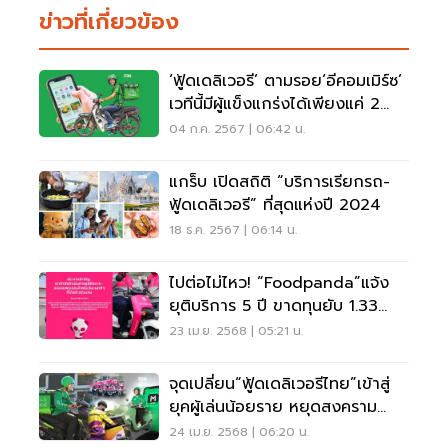
ข่าวที่เกี่ยวข้อง
‘ฟู้ดเดลิเวอรี’ ตามรอย‘อีคอมเมิร์ซ’
เวทีนี้มีผู้แข็งแกร่งได้เพียงแค่ 2
ราย
04 ก.ค. 2567 | 06:42 น.
แกร็บ เปิดสถิติ “บริการเรียกรถ-
ฟู้ดเดลิเวอรี” ที่สุดแห่งปี 2024
18 ธ.ค. 2567 | 06:14 น.
ไปต่อไม่ไหว! “foodpanda”แจ้ง
ยุติบริการ 5 ปี ขาดทุนยับ 1.33
หมื่นล้าน
23 เม.ย. 2568 | 05:21 น.
จุดเปลี่ยน“ฟู้ดเดลิเวอรีไทย”เข้าสู่
ยุคผู้เล่นน้อยราย หยุดสงคราม
ราคา มุ่งโกยกำไร
24 เม.ย. 2568 | 06:20 น.