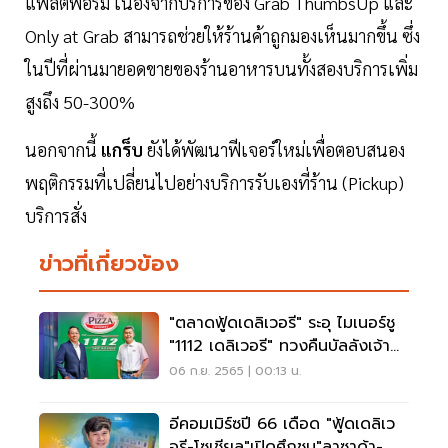
แพลตฟอร์ม เนื่องจากบริการของ Grab ThumbsUp และ
Only at Grab สามารถช่วยให้ร้านค้าถูกมองเห็นมากขึ้น ซึ่ง
ในปีที่ผ่านมายอดขายของร้านอาหารบนทั้งสองบริการเพิ่ม
สูงถึง 50-300%
นอกจากนี้
แกร็บ
ยังได้พัฒนาฟีเจอร์ใหม่เพื่อตอบสนอง
พฤติกรรมที่เปลี่ยนไปอย่างบริการรับเองที่ร้าน (Pickup)
บริการสั่ง
ข่าวที่เกี่ยวข้อง
"ตลาดฟู้ดเดลิเวอรี" ระอุ ไมเนอร์ชู
"1112 เดลิเวอรี" ทวงคืนบัลลังเจ้า
ตลาด
06 ก.ย. 2565 | 00:13 น.
อีคอมเมิร์ซปี 66 เดือด "ฟู้ดเดลิเว
อรี-โซเชียล"เปิดศึกชน"ลาซาด้า-