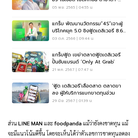
ช้อปปี้"
05 พ.ย. 2565 | 04:55 น.
แกร็บ พัฒนานวัตกรรม”4S”เจาะผู้
บริโภคยุค 5.0 ชิงฟู้ดเดลิเวอรี 8.6
หมื่นล้าน
03 ต.ค. 2566 | 09:44 น.
แกร็บฟู้ด เขย่าตลาดฟู้ดเดลิเวอรี
ปั้นซับแบรนด์ ‘Only At Grab’
21 พ.ค. 2567 | 07:47 น.
‘ฟู้ด เดลิเวอรี’เลือดสาด ตลาดขา
ลง ผู้ให้บริการแบกขาดทุนอ่วม
29 มิ.ย. 2567 | 01:39 น.
ส่วน
LINE MAN
และ
foodpanda
แม้ว่ายังคงขาดทุน แม้
จะมีแนวโน้มดีขึ้น โดยจะเห็นได้ว่าตัวเลขการขาดทุนลดลง