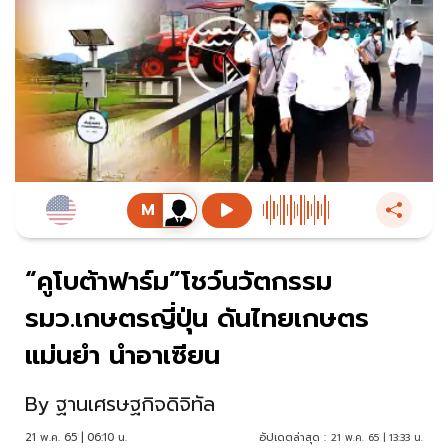
“คูโบต้าฟาร์ม”โชว์นวัตกรรม
รมว.เกษตรญี่ปุ่น ดันไทยเกษตร
แม่นยำ นำอาเซียน
By
ฐานเศรษฐกิจดิจิทัล
21 พ.ค. 65 | 06:10 น.
อัปเดตล่าสุด :
21 พ.ค. 65 | 13:33 น.