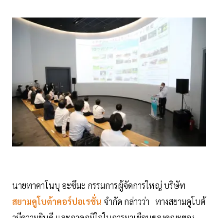
นายทาคาโนบุ อะซึมะ กรรมการผู้จัดการใหญ่ บริษัท
สยามคูโบต้าคอร์ปอเรชั่น
จำกัด กล่าวว่า ทางสยามคูโบต้
ามีความยินดี และภาคภูมิใจในการมาเยือนของคณะของ