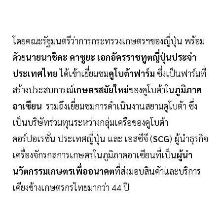
โดยคณะรัฐมนตรีว่าการกระทรวงเกษตรฯของญี่ปุ่น พร้อม
ด้วย
นายนาชิดะ คาซูยะ เอกอัครราชทูตญี่ปุ่นประจำ
ประเทศไทย
ได้เข้าเยี่ยมชม
คูโบต้าฟาร์ม
ซึ่งเป็นฟาร์มที่
สร้างประสบการณ์
เกษตรสมัยใหม่
ของคูโบต้าใน
ภูมิภาค
อาเซียน
รวมถึงเยี่ยมชมการดำเนินงานสยามคูโบต้า ซึ่ง
เป็นบริษัทร่วมทุนระหว่างกลุ่มเครือของคูโบต้า
คอร์ปอเรชั่น ประเทศญี่ปุ่น และ เอสซีจี (
SCG
) ผู้นำธุรกิจ
เครื่องจักรกลการเกษตรในภูมิภาคอาเซียนที่เป็น
ผู้นำ
นวัตกรรมเกษตรเพื่ออนาคต
ที่ส่งมอบสินค้าและบริการ
เคียงข้างเกษตรกรไทยมากว่า 44 ปี