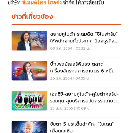
บริษัท
ซิเมนต์ไทย โฮลดิ้ง
จำกัด ให้การต้อนรับ
ข่าวที่เกี่ยวข้อง
สยามคูโบต้า ระดมฉีด “ซิโนฟาร์ม”
ให้พนักงานทั่วประเทศ ป้องธุรกิจ
สะดุด
03 ส.ค. 2564 | 05:32 น.
บิ๊กเพลย์เยอร์ฟันธง ตลาด
เครื่องจักรกลการเกษตร 6 หมื่น
ล้าน ปี 65 โตต่อเนื่อง
26 ธ.ค. 2564 | 04:35 น.
เอสซีจี-สยามคูโบต้า-คูโบต้าคอร์ป-
ร่วมทุน ลุยบริการนวัตกรรมเกษตร
ครบวงจร
25 เม.ย. 2565 | 10:09 น.
จับตา 5 ประเด็นสำคัญ “ไบเดน”
เยือนเอเชีย