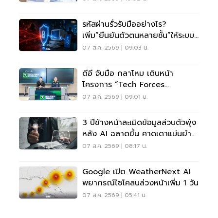
รหัสผ่านรั่วรับมืออย่างไร?
เพิ่ม“ยืนยันตัวตนหลายชั้น”ให้ระบบ
เดิม ไม่ต้องรื้อใหม่
07 ส.ค. 2569 | 09:03 น.
ดีอี จับมือ กลาโหม เดินหน้า
โครงการ “Tech Forces
Program”
07 ส.ค. 2569 | 09:01 น.
3 ปีข้างหน้าละเมิดข้อมูลส่วนตัวพุ่ง
หลัง AI ฉลาดขึ้น คาดเดาแม่นยำ
กว่าเดิม
07 ส.ค. 2569 | 08:17 น.
Google เปิด WeatherNext AI
พยากรณ์ไซโคลนล่วงหน้าเพิ่ม 1 วัน
07 ส.ค. 2569 | 05:41 น.