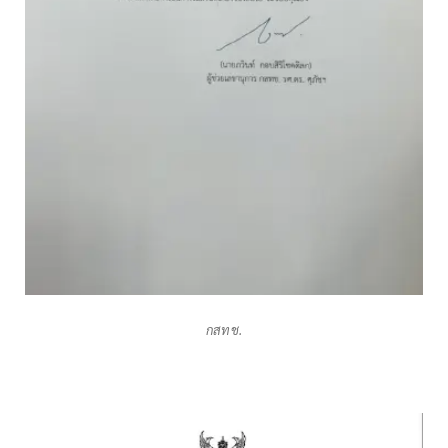
กสทช.