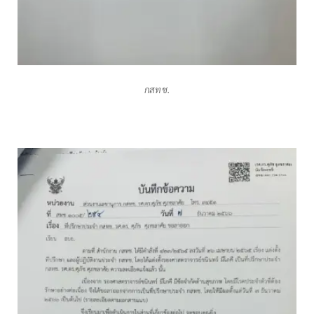
กสทช.