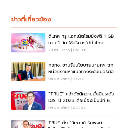
ข่าวที่เกี่ยวข้อง
ดีแทค ทรู แจกเน็ตโรมมิ่งฟรี 1 GB
นาน 1 วัน ใช้บริการได้ทั่วโลก
28 พ.ย. 2566 | 06:38 น.
กสทช. ขานรับนโยบายนายกฯ ถก
หน่วยงานหาแนวทางระงับเบอร์ต้อง
สงสัย
08 ธ.ค. 2566 | 10:21 น.
“TRUE” คว้าดัชนีความยั่งยืนระดับ
DJSI ปี 2023 ต่อเนื่องเป็นปีที่ 6
09 ธ.ค. 2566 | 02:20 น.
TRUE ตั้ง “วิเชาวน์ รักพงษ์