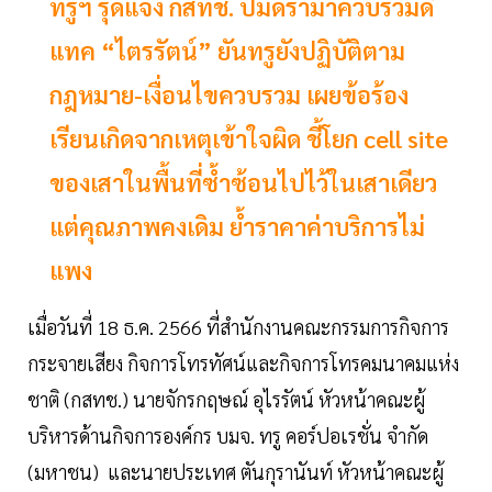
ทรูฯ รุดแจง กสทช. ปมดรามาควบรวมดี
แทค “ไตรรัตน์” ยันทรูยังปฏิบัติตาม
กฎหมาย-เงื่อนไขควบรวม เผยข้อร้อง
เรียนเกิดจากเหตุเข้าใจผิด ชี้โยก cell site
ของเสาในพื้นที่ซ้ำซ้อนไปไว้ในเสาเดียว
แต่คุณภาพคงเดิม ย้ำราคาค่าบริการไม่
แพง
เมื่อวันที่ 18 ธ.ค. 2566 ที่สำนักงานคณะกรรมการกิจการ
กระจายเสียง กิจการโทรทัศน์และกิจการโทรคมนาคมแห่ง
ชาติ (กสทช.) นายจักรกฤษณ์ อุไรรัตน์ หัวหน้าคณะผู้
บริหารด้านกิจการองค์กร บมจ. ทรู คอร์ปอเรชั่น จำกัด
(มหาชน) และนายประเทศ ตันกุรานันท์ หัวหน้าคณะผู้