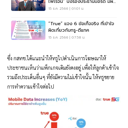
ไพโรจน์” นั่งรองประธานบอร์ด มีผล
ทันที
15 ธ.ค. 2566 | 01:01 น.
“true” แจง 6 ข้อเท็จจริง ที่เข้าใจ
ผิดเกี่ยวกับทรู-ดีแทค
15 ธ.ค. 2566 | 07:58 น.
ซึ่ง กสทช.ได้แนะนำให้ทรูไปดำเนินการโฆษณาให้
ประชาชนเห็นว่าแพ็กเกจเดิมยังคงอยู่ เพื่อให้ลูกค้าเข้าใจ
รวมถึงประเด็นอื่นๆ ที่ยังมีความไม่เข้าใจนั้น ให้ทรูขยาย
การทำความเข้าใจต่อไป