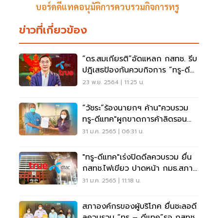
บอร์ดดีแทคอนุมัติการควบรวมกิจการทรู
ข่าวที่เกี่ยวข้อง
“ดร.สมเกียรติ”อัดแหลก กสทช. รีบ
ปฎิเสธป้องกันควบกิจการ “ทรู-ดี
แทค”
23 พ.ย. 2564 | 11:25 น.
“วัชระ”ร้องนายกฯ ค้าน"ควบรวม
ทรู-ดีแทค"ผูกขาดการค้าลิดรอน
สิทธิ์ประชาชน
31 ม.ค. 2565 | 06:31 น.
"ทรู-ดีแทค"เร่งปิดดีลควบรวม ยื่น
กสทช.ไฟเขียว ปาดหน้า กมธ.สภาผู้
แทนสอบ
31 ม.ค. 2565 | 11:18 น.
สภาองค์กรของผู้บริโภค ยื่นชะลอดี
ลควบรวม “ทรู – ดีแทค”รอ กสทช.