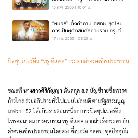
ชุดใหม่ตัดสิน
15 ก.พ. 2565 | 10:01 น.
“หมอลี่” ตั้งคำถาม กสทช. ชุดไหน
ควรเป็นผู้ตัดสินดีลควบรวม ทรู-ดี
แทค
17 ก.พ. 2565 | 08:23 น.
ปิดซุปเปอร์ดีล “ทรู-ดีแทค” กระทบค่าครองชีพประชาชน
ขณะที่
นางสาวศิริกัญญา ตันสกุล
ส.ส.บัญชีรายชื่อพรรค
ก้าวไกล ร่วมอภิปรายทั่วไปแบบไม่ลงมติ ตามรัฐธรรมนูญ
มาตรา 152 ได้อภิปรายตอนหนึ่งว่า การปิดซุปเปอร์ดีล
โทรคมนาคม การควบรวม ทรู-ดีแทค หากสำเร็จกระทบกับ
ค่าครองชีพประชาชนโดยตรง ซึ่งบอร์ด กสทช. ชุดปัจจุบัน