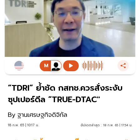
“TDRI” ย้ำชัด กสทช.ควรสั่งระงับ
ซุปเปอร์ดีล “TRUE-DTAC"
By
ฐานเศรษฐกิจดิจิทัล
18 ก.พ. 65 | 10:17 น.
อัปเดตล่าสุด :
18 ก.พ. 65 | 17:54 น.