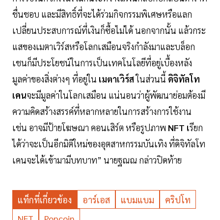
ชื่นชอบ และมีสิทธิ์ที่จะได้ร่วมกิจกรรมพิเศษหรือแลก
เปลี่ยนประสบการณ์ที่เงินก็ซื้อไม่ได้ นอกจากนั้น แล้วกระ
แสของเมตาเวิร์สหรือโลกเสมือนจริงกำลังมาและบล็อก
เชนก็มีประโยชน์ในการเป็นเทคโนโลยีที่อยู่เบื้องหลัง
มูลค่าของสิ่งต่างๆ ที่อยู่ใน
เมตาเวิร์ส
ในส่วนนี้
ดิจิทัลโท
เคน
จะมีมูลค่าในโลกเสมือน แน่นอนว่าผู้พัฒนาย่อมต้องมี
ความคิดสร้างสรรค์ที่หลากหลายในการสร้างการใช้งาน
เช่น อาจมีป้ายโฆษณา คอนเสิร์ต หรือรูปภาพ
NFT เ
รียก
ได้ว่าจะเป็นอีกมิติใหม่ของอุตสาหกรรมบันเทิง ที่ดิจิทัลโท
เคนจะได้เข้ามามีบทบาท” นายฐณณ กล่าวปิดท้าย
แท็กที่เกี่ยวข้อง
อาร์เอส
แบมแบม
คริปโท
NFT
Popcoin