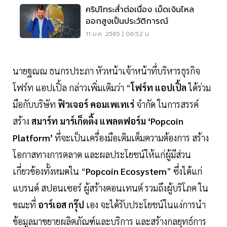
คริปโทระส่ำต่อเนื่อง เม็ดเงินไหล
ออกสูงเป็นประวัติการณ์
11 ม.ค. 2565 | 06:52 น.
นายฐณณ ธนกรประภา หัวหน้าเจ้าหน้าที่บริหารธุรกิจ
โฟร์ท แอปเปิ้ล กล่าวเพิ่มเติมว่า “
โฟร์ท แอปเปิ้ล
ได้ร่วม
มือกับบริษัท
ฟิวเจอร์ คอมเพเทเร่
จำกัด ในการสรรค์
สร้าง
สมาร์ท มาร์เก็ตติ้ง แพลตฟอร์ม ‘Popcoin
Platform’
ที่จะเป็นเครื่องมือเติมเต็มความต้องการ สร้าง
โอกาสทางการตลาด และผลประโยชน์ให้แก่ผู้มีส่วน
เกี่ยวข้องทั้งหมดใน “
Popcoin Ecosystem
” ซึ่งได้แก่
แบรนด์ สปอนเซอร์ ผู้สร้างคอนเทนต์ รวมถึงผู้บริโภค ใน
ขณะที่
อาร์เอส กรุ๊ป
เอง จะได้รับประโยชน์ในแง่การนำ
ข้อมูลมาขยายผลิตภัณฑ์และบริการ และสร้างกลยุทธ์การ