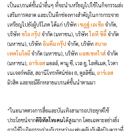
เป็นแบรนด์ชั้นนำอื่นๆ ที่จะนำเหรียญไปใช้ในกิจกรรมส่ง
เสริมการตลาด และเป็นอีกช่องทางสำคัญในการกระจาย
เหรียญไปยังผู้บริโภค ได้แก่ บริษัท
เชฎฐ์ เอเชีย
จำกัด,
บริษัท
ชโย กรุ๊ป
จำกัด (มหาชน), บริษัท
ไอที ซิตี้
จำกัด
(มหาชน), บริษัท
อินดีม กรุ๊ป
จำกัด, บริษัท
สบาย
เทคโนโลยี
จำกัด (มหาชน), บริษัท
แอสเซทไวส์
จำกัด
(มหาชน),
อาร์เอส
มอลล์, คามู ซี, เวล ยู, ไลฟ์เมต, ไวตา
เนเจอร์พลัส, สถานีโทรทัศน์ช่อง 8, คูลลิซึ่ม,
อาร์เอส
มิวสิค และจะมีอีกหลายแบรนด์ชั้นนำตามมา
“ในอนาคตวงการสื่อและบันเทิงสามารถประยุกต์ใช้
ประโยชน์จาก
ดิจิทัลโทเคน
ได้สูงมาก โดยเฉพาะอย่างยิ่ง
การใช้ในกิจกรรมร่วมกันระหว่างแฟนคลับกับศิลปินดาราที่