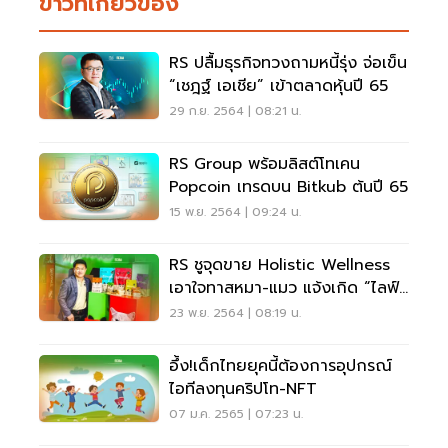
ข่าวที่เกี่ยวข้อง
RS ปลื้มธุรกิจทวงถามหนี้รุ่ง จ่อเข็น
“เชฎฐ์ เอเชีย” เข้าตลาดหุ้นปี 65
29 ก.ย. 2564 | 08:21 น.
RS Group พร้อมลิสต์โทเคน
Popcoin เทรดบน Bitkub ต้นปี 65
15 พ.ย. 2564 | 09:24 น.
RS ชูจุดขาย Holistic Wellness
เอาใจทาสหมา-แมว แจ้งเกิด “ไลฟ์
เมต”
23 พ.ย. 2564 | 08:19 น.
อึ้ง!เด็กไทยยุคนี้ต้องการอุปกรณ์
ไอทีลงทุนคริปโท-NFT
07 ม.ค. 2565 | 07:23 น.