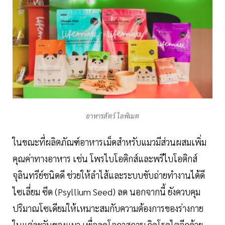
อาหารสัตว์ ไลฟ์เมต
ในขณะที่ผลิตภัณฑ์อาหารเม็ดสำหรับแมวมีส่วนผสมเพิ่ม
คุณค่าทางอาหาร เช่น โพรไบโอติกส์และพรีไบโอติกส์
จุลินทรีย์ชนิดดี ช่วยให้ลำไส้และระบบขับถ่ายทำงานได้ดี
ไซเลี่ยม ซีด (Psyllium Seed) ลด นอกจากนี้ ยังควบคุม
ปริมาณโซเดียมให้เหมาะสมกับความต้องการของร่างกาย
ในแต่ละวันของแมว เพื่อลดโอกาสการเกิดโรคไตอีกด้วย