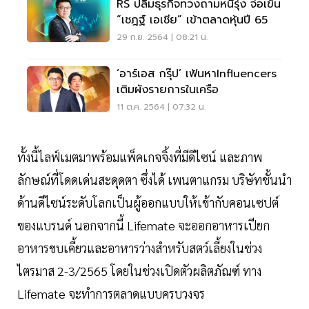
RS ปลื้มธุรกิจทวงถามหนี้รุ่ง จ่อเข็น
“เชฎฐ์ เอเชีย” เข้าตลาดหุ้นปี 65
29 ก.ย. 2564 | 08:21 น.
‘อาร์เอส กรุ๊ป’ เฟ้นหาInfluencers
เติมผังรายการในเครือ
11 ต.ค. 2564 | 07:32 น.
ทั้งนี้ไลฟ์เมตมาพร้อมแพ็คเกจจิ้งที่มีดีไซน์ และภาพ
ลักษณ์ที่โดดเด่นสะดุดตา ซึ่งได้ เพนตาแกรม บริษัทชั้นนำ
ด้านดีไซน์ระดับโลกเป็นผู้ออกแบบให้เข้ากับคอนเซปต์
ของแบรนด์ นอกจากนี้ Lifemate จะออกอาหารเปียก
อาหารขบเคี้ยวและอาหารว่างสำหรับสตว์เลี้ยงในช่วง
ไตรมาส 2-3/2565 โดยในช่วงเปิดตัวผลิตภัณฑ์ ทาง
Lifemate จะทำการตลาดแบบครบวงจร