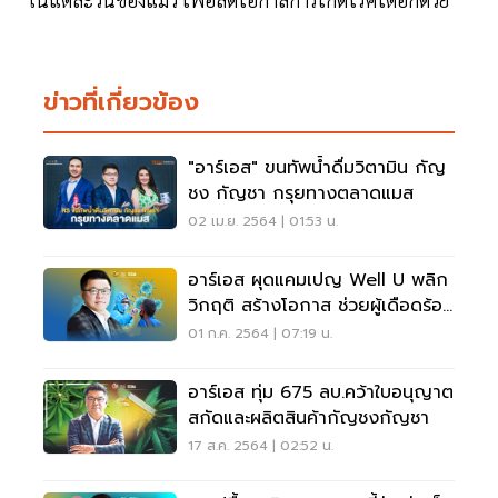
ข่าวที่เกี่ยวข้อง
"อาร์เอส" ขนทัพน้ำดื่มวิตามิน กัญ
ชง กัญชา กรุยทางตลาดแมส
02 เม.ย. 2564 | 01:53 น.
อาร์เอส ผุดแคมเปญ Well U พลิก
วิกฤติ สร้างโอกาส ช่วยผู้เดือดร้อน
จากโควิด
01 ก.ค. 2564 | 07:19 น.
อาร์เอส ทุ่ม 675 ลบ.คว้าใบอนุญาต
สกัดและผลิตสินค้ากัญชงกัญชา
17 ส.ค. 2564 | 02:52 น.