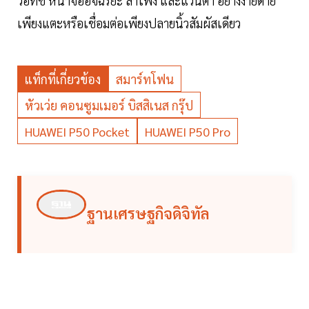
วอทช์ หน้าจออัจฉริยะ ลำโพง และแว่นตา อย่างง่ายดาย
เพียงแตะหรือเชื่อมต่อเพียงปลายนิ้วสัมผัสเดียว
แท็กที่เกี่ยวข้อง
สมาร์ทโฟน
หัวเว่ย คอนซูมเมอร์ บิสสิเนส กรุ๊ป
HUAWEI P50 Pocket
HUAWEI P50 Pro
ฐานเศรษฐกิจดิจิทัล