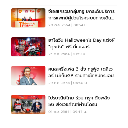
จีเอสเคร่วมกลุ่มทรู ยกระดับบริการ
การแพทย์ผู้ป่วยโรคระบบทางเดิน
หายใจ
20 ต.ค. 2564 | 08:54 น.
ฮาโลวีน Halloween’s Day แต่งผี
“ดูหนัง” ฟรี ที่เมเจอร์
25 ต.ค. 2564 | 10:59 น.
คนละครึ่งเฟส 3 สั่ง ทรูฟู้ด เดลิเว
อรี่ ไม่เก็บGP ร้านค้าเช็คสมัครแอปฯ
ถุงเงิน
29 ต.ค. 2564 | 06:40 น.
ไปรษณีย์ไทย ร่วม ทรูฯ ดึงพลัง
5G ส่งเวชภัณฑ์ผ่านโดรน
01 พ.ย. 2564 | 09:47 น.