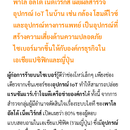
พาโล อัลโต้ เน็ตเวิร์กส์ เผยผลสำรวจ
อุปกรณ์ IoT ในบ้าน เช่น กล้อง โฮมดีไวซ์
และอุปกรณ์ทางการแพทย์ เป็นอุปกรณ์ที่
สร้างความเสี่ยงด้านความปลอดภัย
ไซเบอร์มากขึ้นให้กับองค์กรธุรกิจใน
เอเชียแปซิฟิกและญี่ปุ่น
ผู้ก่อการร้ายบนไซเบอร์
รู้ดีว่าช่องโหว่เล็กๆ เพียงช่อง
เดียวจากเซ็นเซอร์ของ
อุปกรณ์ IoT
ทำให้สามารถปล่อย
แรนซัมแวร์
เข้า
โจมตีเครือข่ายองค์กร
ได้ ทั้งนี้ จากการ
สำรวจกลุ่มผู้มีอำนาจตัดสินใจเรื่องระบบไอที ของ
พาโล
อัลโต้ เน็ตเวิร์กส์
เปิดเผยว่า 80% ของผู้ตอบ
แบบสอบถามในเอเชียแปซิฟิค (รวมญี่ปุ่น) ซึ่งมี
อุปกรณ์