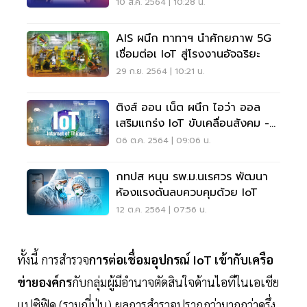
ผู้บริโภค
10 ส.ค. 2564 | 10:28 น.
AIS ผนึก ทาทาฯ นำศักยภาพ 5G
เชื่อมต่อเ IoT สู่โรงงานอัจฉริยะ
29 ก.ย. 2564 | 10:21 น.
ติงส์ ออน เน็ต ผนึก ไอว่า ออล
เสริมแกร่ง IoT ขับเคลื่อนสังคม -
เศรษฐกิจ
06 ต.ค. 2564 | 09:06 น.
กทปส หนุน รพ.ม.นเรศวร พัฒนา
ห้องแรงดันลบควบคุมด้วย IoT
12 ต.ค. 2564 | 07:56 น.
ทั้งนี้ การสำรวจ
การต่อเชื่อมอุปกรณ์ IoT เข้ากับเครือ
ข่ายองค์กร
กับกลุ่มผู้มีอำนาจตัดสินใจด้านไอทีในเอเชีย
แปซิฟิค (รวมญี่ปุ่น) ผลการสำรวจปรากฎว่ามากกว่าครึ่ง