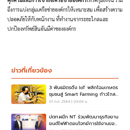
ถึงการแบ่งกลุ่มเครือข่ายองค์กรให้เหมาะสม เพื่อสร้างความ
ปลอดภัยให้กับพนักงาน ที่ทำงานจากระยะไกลและ
ปกป้องทรัพย์สินอันมีค่าขององค์กร
ข่าวที่เกี่ยวข้อง
3 พันธมิตรดึง IoT พลิกโฉมเกษตร
ชุมชนสู่ Smart Farming ก้าวไกลสู่
ครัวโลก
01 ก.ค. 2564 | 03:09 น.
ปตท.ผนึก NT ร่วมพัฒนาธุรกิจยาน
ยนต์ไฟฟ้าตอบโจทย์การใช้งานของ