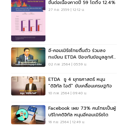
ขึ้นต่อเนื่องคาดปี 59 โตถึง 12.4%
27 ก.ย. 2559 | 12:12 น.
อี-คอมเมิร์ซไทยตื่นตัว ร่วมลง
ทะเบียน ETDA ป้องกันข้อมูลลูกค้า
รั่วไหล
02 ก.พ. 2564 | 05:59 น.
ETDA ชู 4 ยุทธศาสตร์ หนุน
“ดิจิทัล ไอดี” ขับเคลื่อนเศรษฐกิจ
10 ก.พ. 2564 | 09:40 น.
Facebook เผย 73% คนไทยเป็นผู้
บริโภคดิจิทัล หนุนอีคอมเมิร์ซโต
16 ก.ย. 2564 | 12:49 น.