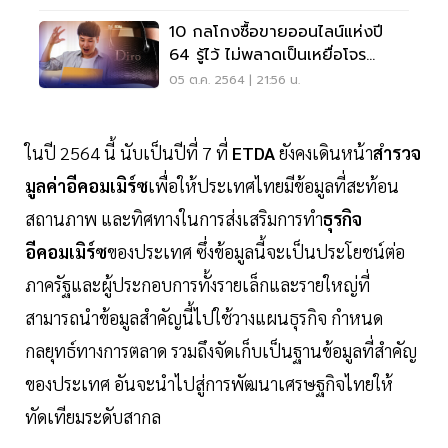
10 กลโกงซื้อขายออนไลน์แห่งปี
64 รู้ไว้ ไม่พลาดเป็นเหยื่อโจร
ไซเบอร์
05 ต.ค. 2564 | 21:56 น.
ในปี 2564 นี้ นับเป็นปีที่ 7 ที่
ETDA
ยังคงเดินหน้า
สำรวจ
มูลค่าอีคอมเมิร์ซ
เพื่อให้ประเทศไทยมีข้อมูลที่สะท้อน
สถานภาพ และทิศทางในการส่งเสริมการทำ
ธุรกิจ
อีคอมเมิร์ซ
ของประเทศ ซึ่งข้อมูลนี้จะเป็นประโยชน์ต่อ
ภาครัฐและผู้ประกอบการทั้งรายเล็กและรายใหญ่ที่
สามารถนำข้อมูลสำคัญนี้ไปใช้วางแผนธุรกิจ กำหนด
กลยุทธ์ทางการตลาด รวมถึงจัดเก็บเป็นฐานข้อมูลที่สำคัญ
ของประเทศ อันจะนำไปสู่การพัฒนาเศรษฐกิจไทยให้
ทัดเทียมระดับสากล