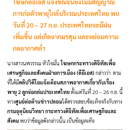
โฆษกดีอีเอส แจงขณะนี้ยังไม่มีสัญญาณ
การก่อตัวพายุใกล้บริเวณประเทศไทย พบ
วันที่ 20 – 27 ก.ย. ประเทศไทยจะมีฝน
เพิ่มขึ้น แต่เกิดจากมรสุม และหย่อมความ
กดอากาศต่ำ
นางสาวนพวรรณ หัวใจมั่น
โฆษกกระทรวงดิจิทัลเพื่อ
เศรษฐกิจและสังคมฝ่ายการเมือง (ดีอีเอส)
กล่าวว่า ตาม
ที่ได้มี
คลิปวิดีโอแจ้งเตือนสภาพอากาศเกี่ยวกับเรื่อง
พายุ 2 ลูกจ่อถล่มประเทศไทย
ตั้งแต่วันที่ 20 – 26 ก.ย. นี้
ทาง
ศูนย์ต่อต้านข่าวปลอม
ได้ตรวจสอบข้อเท็จจริงกับทาง
กรมอุตุนิยมวิทยา กระทรวงดิจิทัลเพื่อเศรษฐกิจและ
สังคม
พบว่าข้อมูลดังกล่าวนั้น
เป็นข้อมูลเท็จ