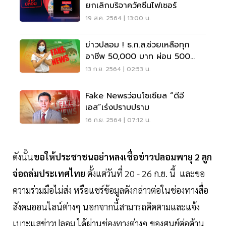
ยกเลิกบริจาควัคซีนไฟเซอร์
19 ส.ค. 2564 | 13:00 น.
ข่าวปลอม ! ธ.ก.ส.ช่วยเหลือทุก
อาชีพ 50,000 บาท ผ่อน 500
บาท/เดือน
13 ก.ย. 2564 | 02:53 น.
Fake Newsว่อนโซเซียล “ดีอี
เอส”เร่งปราบปราม
16 ก.ย. 2564 | 07:12 น.
ดังนั้น
ขอให้ประชาชนอย่าหลงเชื่อข่าวปลอมพายุ 2 ลูก
จ่อถล่มประเทศไทย
ตั้งแต่วันที่ 20 - 26 ก.ย. นี้ และขอ
ความร่วมมือไม่ส่ง หรือแชร์ข้อมูลดังกล่าวต่อในช่องทางสื่อ
สังคมออนไลน์ต่างๆ นอกจากนี้สามารถติดตามและแจ้ง
เบาะแสข่าวปลอม ได้ผ่านช่องทางต่างๆ ของศูนย์ต่อต้าน