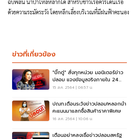
ฉับพลัน น้ำป่าไหลหลากได้ สำหรับชาวเรือควรเดินเรือ
ด้วยความระมัดระวัง โดยหลีกเลี่ยงบริเวณที่มีฝนฟ้าคะนอง
ข่าวที่เกี่ยวข้อง
"บิ๊กตู่" สั่งทุกหน่วย มอนิเตอร์ข่าว
ปลอม แจงข้อมูลจริงภายใน 24
ชม.
15 ส.ค. 2564 | 06:57 น.
ปณท.เตือนระวังข่าวปลอม!หลอกนำ
คะแนนมาแลกซื้อสินค้าราคาพิเศษ
16 ส.ค. 2564 | 10:06 น.
เตือนอย่าหลงเชื่อข่าวปลอมสหรัฐ