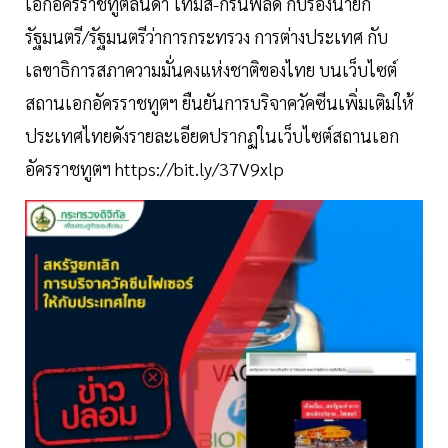
เอกอัครราชทูตลินดา โทมัส-กรีนฟิลด์ กับรองนายก
รัฐมนตรี/รัฐมนตรีว่าการกระทรวง การต่างประเทศ กับ
เลขาธิการสภาความมั่นคงแห่งชาติของไทย บนเว็บไซต์
สถานเอกอัครราชทูตฯ ยืนยันการบริจาควัคซีนเพิ่มเติมให้
ประเทศไทยดังรายละเอียดปรากฏในเว็บไซต์สถานเอก
อัครราชทูตฯ https://bit.ly/37V9xlp