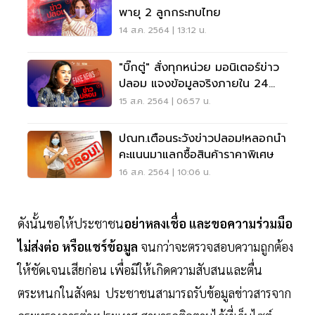
พายุ 2 ลูกกระทบไทย
14 ส.ค. 2564 | 13:12 น.
"บิ๊กตู่" สั่งทุกหน่วย มอนิเตอร์ข่าว
ปลอม แจงข้อมูลจริงภายใน 24
ชม.
15 ส.ค. 2564 | 06:57 น.
ปณท.เตือนระวังข่าวปลอม!หลอกนำ
คะแนนมาแลกซื้อสินค้าราคาพิเศษ
16 ส.ค. 2564 | 10:06 น.
ดังนั้นขอให้ประชาชน
อย่าหลงเชื่อ และขอความร่วมมือ
ไม่ส่งต่อ หรือแชร์ข้อมูล
จนกว่าจะตรวจสอบความถูกต้อง
ให้ชัดเจนเสียก่อน เพื่อมิให้เกิดความสับสนและตื่น
ตระหนกในสังคม ประชาชนสามารถรับข้อมูลข่าวสารจาก