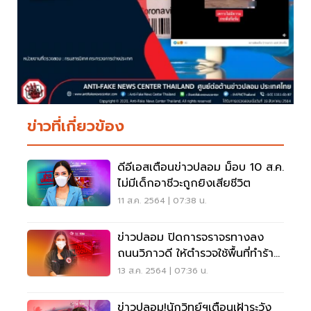
ข่าวที่เกี่ยวข้อง
ดีอีเอสเตือนข่าวปลอม ม็อบ 10 ส.ค.
ไม่มีเด็กอาชีวะถูกยิงเสียชีวิต
11 ส.ค. 2564 | 07:38 น.
ข่าวปลอม ปิดการจราจรทางลง
ถนนวิภาวดี ให้ตำรวจใช้พื้นที่ทำร้าย
ผู้ชุมนุม
13 ส.ค. 2564 | 07:36 น.
ข่าวปลอม!นักวิทย์ฯเตือนเฝ้าระวัง